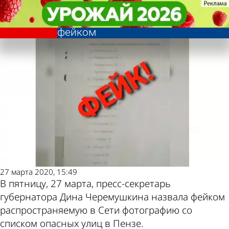
Общество
Общество
Распространяемый в Сети список
Распространяемый в Сети список
Другие новости по
Погода и курсы
«опасных» улиц Пензы назвали
«опасных» улиц Пензы назвали
фейком
фейком
теме
валют в Пензе
27 марта 2020, 15:49
В пятницу, 27 марта, пресс-секретарь
губернатора Дина Черемушкина назвала фейком
распространяемую в Сети фотографию со
списком опасных улиц в Пензе.