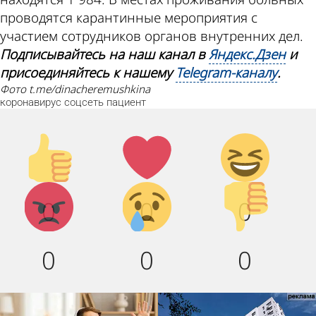
проводятся карантинные мероприятия с
участием сотрудников органов внутренних дел.
Подписывайтесь на наш канал в
Яндекс.Дзен
и
присоединяйтесь к нашему
Telegram-каналу
.
фото t.me/dinacheremushkina
коронавирус
соцсеть
пациент
Палец
Лайк!
Дикий
вверх!
смех!
Агрессия!
Грусть :
Палец
0
0
0
(
вниз!
0
0
0