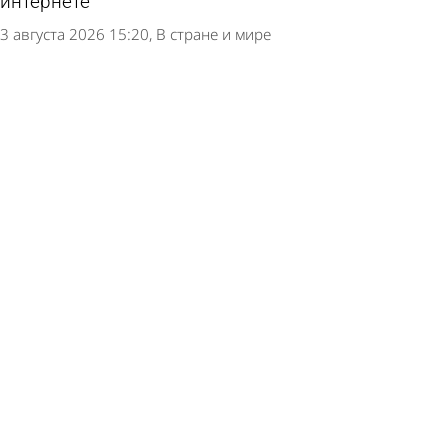
интернете
3 августа 2026 15:20
В стране и мире
В иссинском селе спустя 4 года удалось
закрыть вакансию фельдшера
3 августа 2026 12:13
Общество
Руководитель российской клиники пропал
после лечения клизмой детей с аутизмом
2 августа 2026 16:22
В стране и мире
Названы 7 симптомов, которые говорят о
проблемах с печенью
1 августа 2026 14:46
Общество