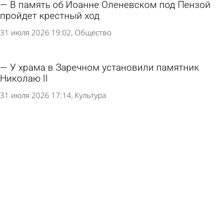
В память об Иоанне Оленевском под Пензой
пройдет крестный ход
31 июля 2026 19:02
Общество
У храма в Заречном установили памятник
Николаю II
31 июля 2026 17:14
Культура
В полдень 28 июля прозвучит колокольный
звон-благовест
27 июля 2026 09:12
Общество
21 июля проведут богослужения в честь
Казанской иконы Божией Матери
17 июля 2026 11:09
Общество