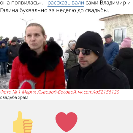
она появилась», -
рассказывали
сами Владимир и
Галина буквально за неделю до свадьбы.
фото № 1 Марии Львовой-Беловой, vk.com/id52156120
свадьба
храм
Палец
Лайк!
вверх!