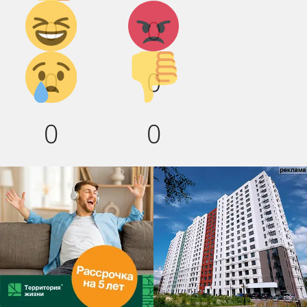
Дикий
Агрессия!
0
0
смех!
Грусть :(
Палец
0
0
вниз!
0
0