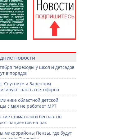
дние новости
нтября переходы у школ и детсадов
ут в порядок
е, Спутнике и Заречном
изируют часть светофоров
клинике областной детской
цы с мая не работает МРТ
ские стоматологи бесплатно
уют пациентов на рак
ы микрорайоны Пензы, где будут
ать свет 7 августа