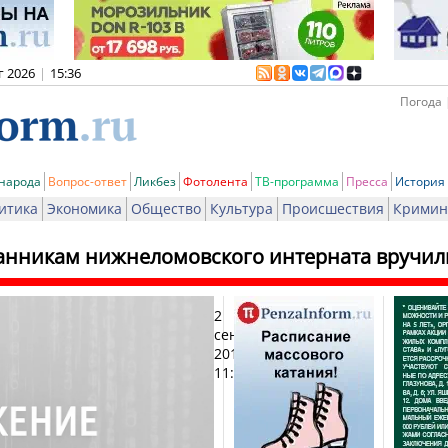
г 2026
|
15:36
Погода 
 народа
Вопрос-ответ
Ликбез
Фотолента
ТВ-программа
Пресса
История
итика
Экономика
Общество
Культура
Происшествия
Кримин
анникам нижнеломовского интерната вручил
2
Пе
сентября
2012,
11:03