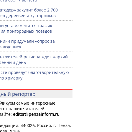
втодор» закупит более 2 700
ев деревьев и кустарников
 августа изменится график
ия пригородных поездов
ики придумали «опрос за
раждение»
ста жителей региона ждет жаркий
ренный день
сте проведут благотворительную
ую ярмарку
ный репортер
ликуем самые интересные
и от наших читателей.
лайте:
editor
@penzainform.ru
едакции: 440026, Россия, г. Пенза,
ова, д.18Б.