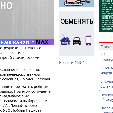
После
сотрудники пензенского
раны посетили
К 1 се
 детей с физическими
привед
Новости СМИ2
В Пенз
казывается постоянно.
модерн
иков вневедомственной
е основная, но очень важная.
В поли
больни
 чаще приезжать к ребятам.
одарки. При этом сотрудники
Пензен
вкладывают в их
обслед
 энтузиазмом выбирая, чем
ла ИА «ПензаИнформ»
Назван
го УВО Любовь Пашкова.
отключ