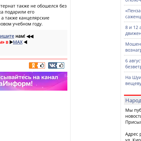
тернат также не обошелся без
«Пенза
ка подарили его
саженц
 а также канцелярские
новом учебном году.
8 и 12
движен
ишите
нам!
◀◀
м» в
▶️
MAX
◀️
Мошенн
вознаг
6 авгу
безвет
На Шуи
вещев
Народ
Мы пуб
новост
Присы
Адрес р
ул. Кир