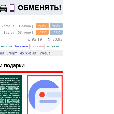
o
o
| Сегодня | Облачно |
+31
C
+30
C
o
o
Завтра | Облачно |
+32
C
+31
C
€
$
93.19 |
80.93
Афиша
Полезное
Гороскоп
Гостевая
ал
Спорт
Из жизни
Учеба
и подарки
чать