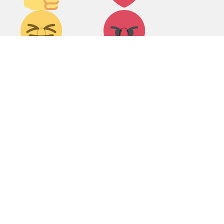
Дикий
Агрессия!
0
0
смех!
Грусть :(
Палец
0
0
вниз!
0
0