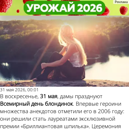
Не забудь!
Не забудь!
31 мая - Всемирный день
31 мая - Всемирный день
блондинок
блондинок
Погода и курсы
валют в Пензе
31 мая 2026, 00:01
В воскресенье,
31 мая
, дамы празднуют
Всемирный день блондинок
. Впервые героини
множества анекдотов отметили его в 2006 году:
они решили стать лауреатами эксклюзивной
премии «Бриллиантовая шпилька». Церемония