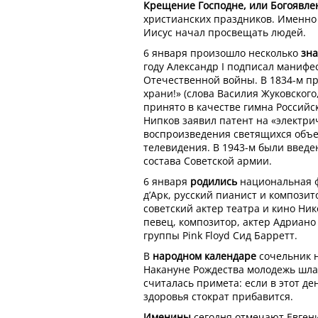
Крещение Господне, или Богоявле
христианских праздников. Именно
Иисус начал просвещать людей.
6 января произошло несколько
зн
году Александр I подписал манифе
Отечественной войны. В 1834-м п
храни!» (слова Василия Жуковского
принято в качестве гимна Российс
Нипков заявил патент на «электри
воспроизведения светящихся объек
телевидения. В 1943-м были введе
состава Советской армии.
6 января
родились
национальная ф
д’Арк, русский пианист и компози
советский актер театра и кино Ни
певец, композитор, актер Адриано
группы Pink Floyd Сид Барретт.
В
народном календаре
сочельник н
Накануне Рождества молодежь шла 
считалась примета: если в этот де
здоровья стократ прибавится.
Именины
сегодня отмечают Евгени