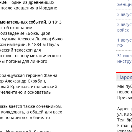
ние
, - один из древнейших
женщи
 после крещения в Иордане
3 авгу
аменательных событий
. В 1813
2 авгу
ст об окончании
войск
роизведение «Боже, царя
, музыка Алексея Львова) было
1 авгу
кой империи. В 1884-м Пауль
РФ
ческий телескоп для
тов» - основу механического
31 июл
ны погоны для личного
инстру
ранцузская героиня Жанна
Народ
тор Александр Скрябин,
Мы пуб
колай Крючков, итальянский
новост
 Челентано и основатель
Присы
азывается также сочевником.
Адрес р
колядовать, а общей для всех
ул. Кир
нь попариться в бане, то
Тел: 8(
E-mail
Реклам
я, Иннокентий, Клавдия,