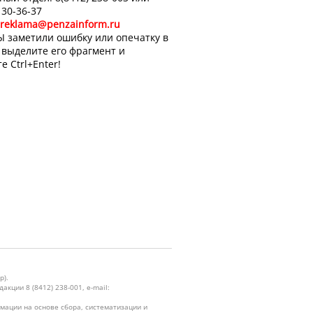
 30-36-37
reklama@penzainform.ru
Ы заметили ошибку или опечатку в
, выделите его фрагмент и
е Ctrl+Enter!
р).
кции 8 (8412) 238-001, e-mail:
ации на основе сбора, систематизации и