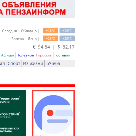
o
o
| Сегодня | Облачно |
+21
C
+20
C
o
o
Завтра | Ясно |
+23
C
+22
C
€
$
94.84 |
82.17
Афиша
Полезное
Гороскоп
Гостевая
ал
Спорт
Из жизни
Учеба
ть