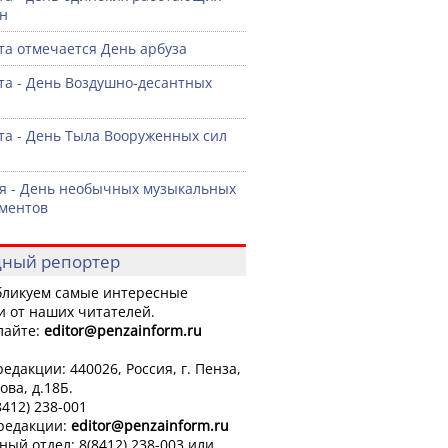
н
ста отмечается День арбуза
ста - День Воздушно-десантных
ста - День Тыла Вооруженных сил
я - День необычных музыкальных
ментов
ный репортер
ликуем самые интересные
и от наших читателей.
лайте:
editor
@penzainform.ru
едакции: 440026, Россия, г. Пенза,
ова, д.18Б.
8412) 238-001
 редакции:
editor
@penzainform.ru
ный отдел: 8(8412) 238-003 или