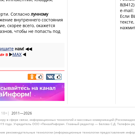
8(8412)
e-mail:
ерти. Согласно
лунному
Если В
ражение внутреннего состояния
тексте
е, скорее всего, окажется
нажмит
азнов, чтобы не попасть под
ишите
нам!
◀◀
м» в
▶️
MAX
◀️
|18+|
2011—2026
ору в сфере связи, информационных технологий и массовых коммуникаций (Роскомнадзо
019 года. Учредитель ООО «ПензаИнформ». Главный редактор — Белова С.Д. Телефон реда
ие рекомендательные технологии (информационные технологии предоставления информ