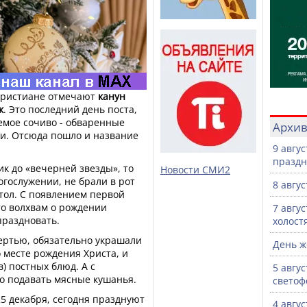
христиане отмечают
канун
к
. Это последний день поста,
емое сочиво - обваренные
Архи
и. Отсюда пошло и название
9 авгу
празд
ик до «вечерней звезды», то
Новости СМИ2
огослужении, не брали в рот
8 авгу
стол. С появлением первой
то волхвам о рождении
7 авгу
праздновать.
холост
ертью, обязательно украшали
День ж
 месте рождения Христа, и
в) постных блюд. А с
5 авгу
о подавать мясные кушанья.
светоф
5 декабря, сегодня празднуют
4 авгу