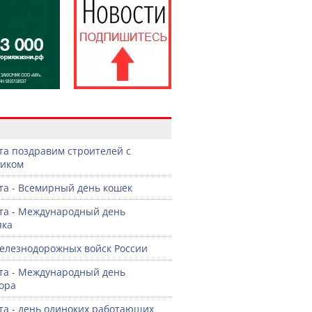
в
ста поздравим строителей с
ником
ста - Всемирный день кошек
ста - Международный день
яка
елезнодорожных войск России
ста - Международный день
ора
ста - день одиноких работающих