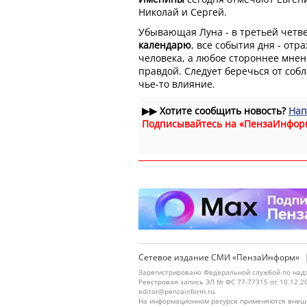
Николай и Сергей.
Убывающая Луна - в третьей четв
календарю
, все события дня - от
человека, а любое стороннее мнени
правдой. Следует беречься от собл
чье-то влияние.
▶▶
Хотите сообщить новость?
Нап
Подписывайтесь на «ПензаИнфор
Сетевое издание СМИ «ПензаИнформ»
Зарегистрировано Федеральной службой по надз
Реестровая запись ЭЛ № ФС 77-77315 от 10.12.2
editor@penzainform.ru.
На информационном ресурсе применяются внешн