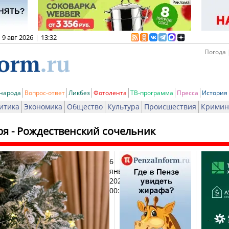
9 авг 2026
|
13:32
Погода 
 народа
Вопрос-ответ
Ликбез
Фотолента
ТВ-программа
Пресса
История
итика
Экономика
Общество
Культура
Происшествия
Кримин
ря - Рождественский сочельник
6
Печа
января
2026,
00:01