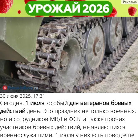
Не забудь!
Не забудь!
1 июля - День ветеранов боевых
1 июля - День ветеранов боевых
Погода и курсы валют в
действий
действий
Пензе
30 июня 2025, 17:31
Сегодня,
1 июля
, особый
для ветеранов боевых
действий
день. Это праздник не только военных,
но и сотрудников МВД и ФСБ, а также прочих
участников боевых действий, не являющихся
военнослужащими. 1 июля у них есть повод еще