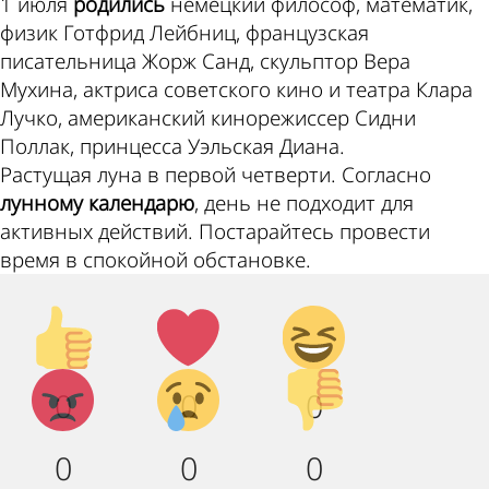
1 июля
родились
немецкий философ, математик,
физик Готфрид Лейбниц, французская
писательница Жорж Санд, скульптор Вера
Мухина, актриса советского кино и театра Клара
Лучко, американский кинорежиссер Сидни
Поллак, принцесса Уэльская Диана.
Растущая луна в первой четверти. Согласно
лунному календарю
, день не подходит для
активных действий. Постарайтесь провести
время в спокойной обстановке.
Палец
Лайк!
Дикий
вверх!
смех!
Агрессия!
Грусть
Палец
0
0
0
:(
вниз!
0
0
0