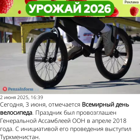
Не забудь!
Не забудь!
3 июня - Всемирный день
3 июня - Всемирный день
Погода и курсы валют
велосипеда
велосипеда
в Пензе
2 июня 2025, 16:39
Сегодня, 3 июня, отмечается
Всемирный день
велосипеда
. Праздник был провозглашен
Генеральной Ассамблеей ООН в апреле 2018
года. С инициативой его проведения выступил
Туркменистан.