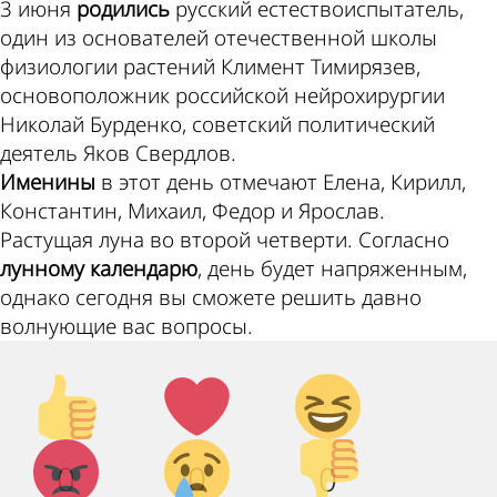
3 июня
родились
русский естествоиспытатель,
один из основателей отечественной школы
физиологии растений Климент Тимирязев,
основоположник российской нейрохирургии
Николай Бурденко, советский политический
деятель Яков Свердлов.
Именины
в этот день отмечают Елена, Кирилл,
Константин, Михаил, Федор и Ярослав.
Растущая луна во второй четверти. Согласно
лунному календарю
, день будет напряженным,
однако сегодня вы сможете решить давно
волнующие вас вопросы.
Палец
Лайк!
Дикий
вверх!
смех!
Агрессия!
Грусть
Палец
0
0
0
:(
вниз!