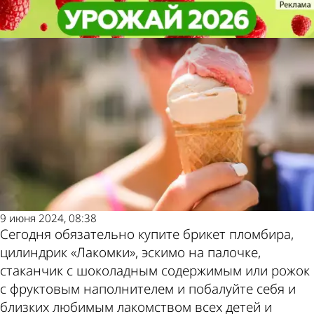
Не забудь!
Не забудь!
10 июня - Всемирный день
10 июня - Всемирный день
мороженого
мороженого
Погода и курсы
валют в Пензе
9 июня 2024, 08:38
Сегодня обязательно купите брикет пломбира,
цилиндрик «Лакомки», эскимо на палочке,
стаканчик с шоколадным содержимым или рожок
с фруктовым наполнителем и побалуйте себя и
близких любимым лакомством всех детей и