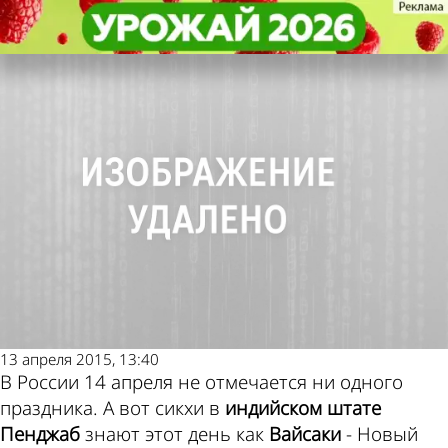
Не забудь!
Не забудь!
14 апреля в Индии отмечают
14 апреля в Индии отмечают
Погода и курсы валют в
начало нового года
начало нового года
Пензе
13 апреля 2015, 13:40
В России 14 апреля не отмечается ни одного
праздника. А вот сикхи в
индийском штате
Пенджаб
знают этот день как
Вайсаки
- Новый