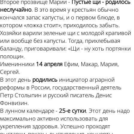
Второе прозвище Марии -
Пустые щи - родилось
неслучайно
. В это время у крестьян обычно
кончался запас капусты, и о первом блюде, в
котором «ложка стоит», приходилось забыть.
Хозяйки варили зеленые щи с молодой крапивой
или вообще без капусты. Тогда, прихлебывая
баланду, приговаривали: «Щи - ну хоть портянки
полощи».
Именинники
14 апреля
Ефим, Макар, Мария,
Сергей.
В этот день
родились
инициатор аграрной
реформы в России, государственный деятель
Петр Столыпин и русский писатель Денис
Фонвизин.
В лунном календаре -
25-е сутки
. Этот день надо
максимально активно использовать для
укрепления здоровья. Успешно проходят
выставки, показы, выступления, концерты,