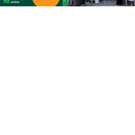
Погода и курсы валют в
Пензе
Сегодня — дождь, +18 ... +19
Завтра — ясно, +22 ... +23
Цена EUR — 94.84 руб.
Цена USD — 82.17 руб.