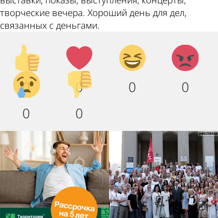
творческие вечера. Хороший день для дел,
связанных с деньгами.
Палец
Лайк!
Дикий
Агрессия!
вверх!
смех!
Грусть
Палец
0
0
0
0
:(
вниз!
0
0