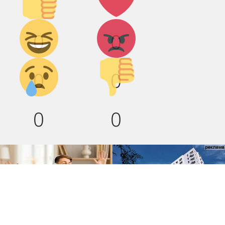
вверх!
Дикий
Агрессия!
0
0
смех!
Грусть :(
Палец
0
0
вниз!
0
0