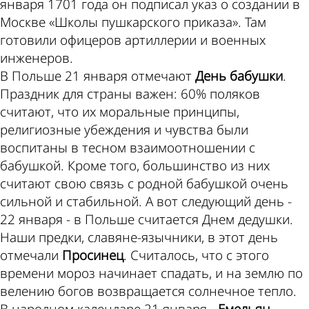
января 1701 года он подписал указ о создании в
Москве «Школы пушкарского приказа». Там
готовили офицеров артиллерии и военных
инженеров.
В Польше 21 января отмечают
День бабушки
.
Праздник для страны важен: 60% поляков
считают, что их моральные принципы,
религиозные убеждения и чувства были
воспитаны в тесном взаимоотношении с
бабушкой. Кроме того, большинство из них
считают свою связь с родной бабушкой очень
сильной и стабильной. А вот следующий день -
22 января - в Польше считается Днем дедушки.
Наши предки, славяне-язычники, в этот день
отмечали
Просинец
. Считалось, что с этого
времени мороз начинает спадать, и на землю по
велению богов возвращается солнечное тепло.
В народном календаре 21 января -
Емельян