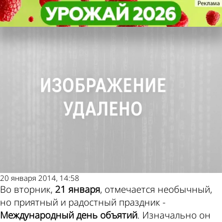
Не забудь!
Не забудь!
21 января - Международный день
21 января - Международный день
Погода и курсы
объятий
объятий
валют в Пензе
20 января 2014, 14:58
Во вторник,
21 января
, отмечается необычный,
но приятный и радостный праздник -
Международный день объятий
. Изначально он