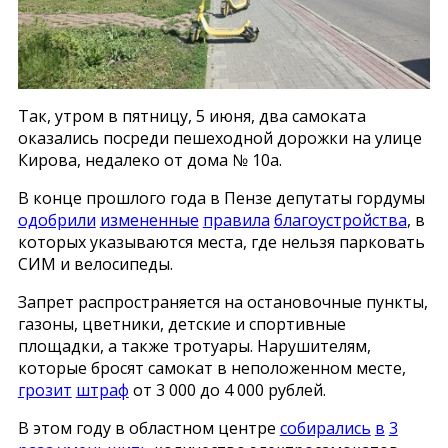
Так, утром в пятницу, 5 июня, два самоката
оказались посреди пешеходной дорожки на улице
Кирова, недалеко от дома № 10а.
В конце прошлого года в Пензе депутаты гордумы
одобрили
измененные
правила
благоустройства
, в
которых указываются места, где нельзя парковать
СИМ и велосипеды.
Запрет распространяется на остановочные пункты,
газоны, цветники, детские и спортивные
площадки, а также тротуары. Нарушителям,
которые бросят самокат в неположенном месте,
грозит
штраф
от 3 000 до 4 000 рублей.
В этом году в областном центре
собирались
в
3