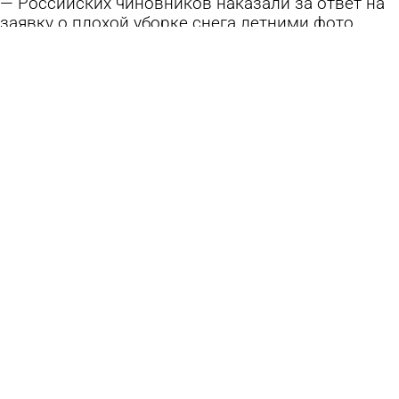
Российских чиновников наказали за ответ на
заявку о плохой уборке снега летними фото
27 июня 2026 08:05
В стране и мире
Как протирать и не испортить экран
телевизора?
25 июня 2026 20:00
Ликбез
В Пензе очистили от мусора около 8 млн
квадратных метров
16 июня 2026 08:21
Общество