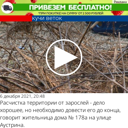
Из жизни
На улице Аустрина после
расчистки зарослей остались
кучи веток
Из жизни
На улице Аустрина после
расчистки зарослей остались
Другие
Погода и
кучи веток
новости по
курсы
теме
валют в
6 декабря 2021, 20:48
Пензе
Расчистка территории от зарослей - дело
хорошее, но необходимо довести его до конца,
говорит жительница дома № 178а на улице
Аустрина.