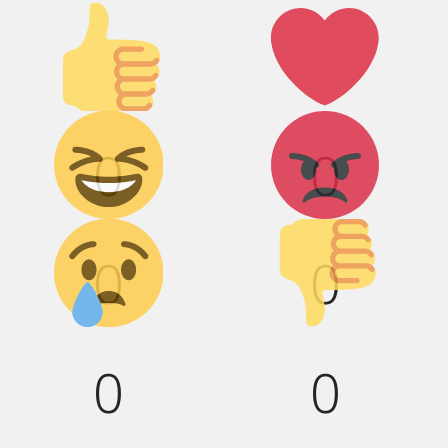
Палец
Лайк!
вверх!
Дикий смех!
Агрессия!
0
0
Грусть :(
Палец вниз!
0
0
0
0