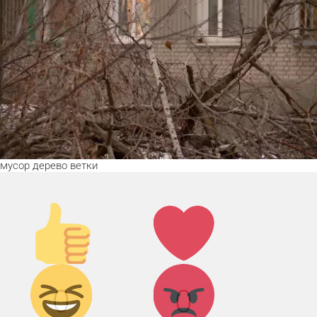
мусор
дерево
ветки
Палец
Лайк!
вверх!
Дикий
Агрессия!
0
0
смех!