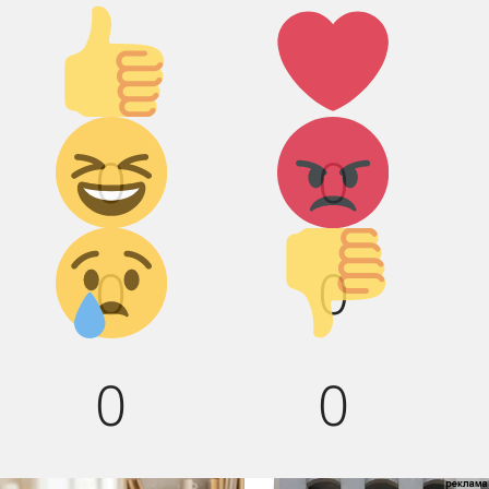
Палец
Лайк!
вверх!
Дикий
Агрессия!
0
0
смех!
Грусть :(
Палец
0
0
вниз!
0
0