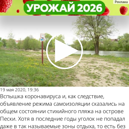
Из жизни
Из жизни
Пляж на острове Пески стал
Пляж на острове Пески стал
чище из-за пандемии
чище из-за пандемии
Другие
Погода и
новости по
курсы валют
теме
в Пензе
19 мая 2020, 19:36
Вспышка коронавируса и, как следствие,
объявление режима самоизоляции сказались на
общем состоянии стихийного пляжа на острове
Пески. Хотя в последние годы уголок не попадал
даже в так называемые зоны отдыха, то есть без