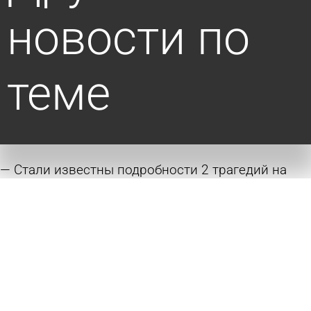
новости по
теме
Стали известны подробности 2 трагедий на
воде в Пензе и с. Грабово
7 августа 2026 13:24
Происшествия
В селе Грабово обнаружили тело утонувшего
мужчины