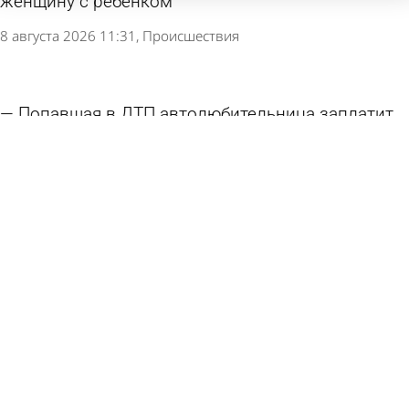
женщину с ребенком
8 августа 2026 11:31
Происшествия
Попавшая в ДТП автолюбительница заплатит
за снесенное ограждение
7 августа 2026 17:58
Из жизни
Прокуратура организовала проверку по факту
смерти на Олимпийской аллее
7 августа 2026 16:48
Происшествия
Стали известны подробности 2 трагедий на
воде в Пензе и с. Грабово