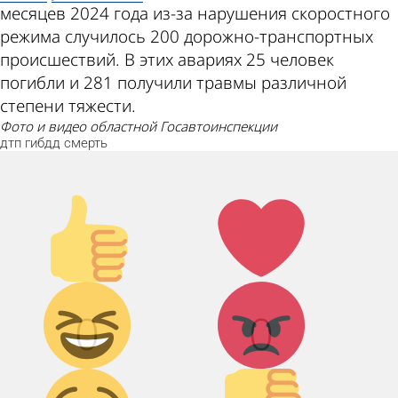
месяцев 2024 года из-за нарушения скоростного
режима случилось 200 дорожно-транспортных
происшествий. В этих авариях 25 человек
погибли и 281 получили травмы различной
степени тяжести.
фото и видео областной Госавтоинспекции
дтп
гибдд
смерть
Палец
Лайк!
вверх!
Дикий
Агрессия!
0
0
смех!
Грусть :(
Палец