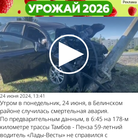
Происшествия
Происшествия
В Белинском районе в ДТП
В Белинском районе в ДТП
погиб водитель «Лады-Весты»
погиб водитель «Лады-Весты»
Другие
Погода и
новости по
курсы валют
теме
в Пензе
24 июня 2024, 13:41
Утром в понедельник, 24 июня, в Белинском
районе случилась смертельная авария.
По предварительным данным, в 6:45 на 178-м
километре трассы Тамбов - Пенза 59-летний
водитель «Лады-Весты» не справился с