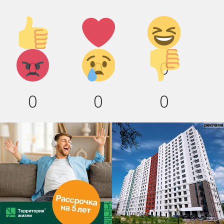
Палец
Лайк!
Дикий
вверх!
смех!
Агрессия!
Грусть
Палец
0
0
0
:(
вниз!
0
0
0