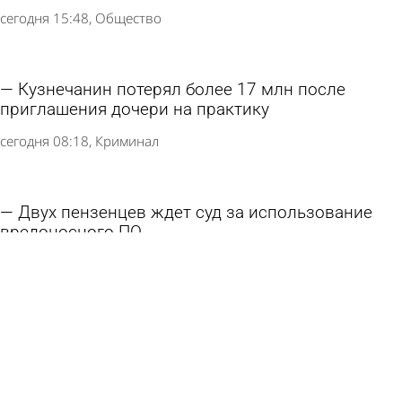
сегодня 15:48
Общество
Кузнечанин потерял более 17 млн после
приглашения дочери на практику
сегодня 08:18
Криминал
Двух пензенцев ждет суд за использование
вредоносного ПО
6 августа 2026 14:33
Криминал
Пользователи в России полюбили
«раскладушки» и «книжки»
5 августа 2026 16:29
Общество