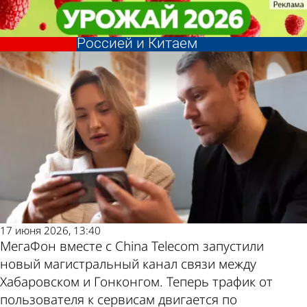
В стране и
В стране и
МегаФон запустил новый
МегаФон запустил новый
мире
мире
магистральный канал между
магистральный канал между
Другие
Погода и курсы
Россией и Китаем
Россией и Китаем
новости по
валют в Пензе
теме
17 июня 2026, 13:40
МегаФон вместе с China Telecom запустили
новый магистральный канал связи между
Хабаровском и Гонконгом. Теперь трафик от
пользователя к сервисам двигается по