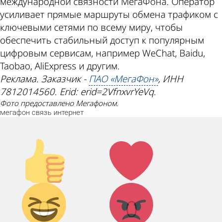
международной связности МегаФона. Оператор
усиливает прямые маршруты обмена трафиком с
ключевыми сетями по всему миру, чтобы
обеспечить стабильный доступ к популярным
цифровым сервисам, например WeChat, Baidu,
Taobao, AliExpress и другим.
Реклама. Заказчик -
ПАО «МегаФон»
, ИНН
7812014560. Еrid: erid=2VfnxvrYeVq.
Фото предоставлено Мегафоном.
мегафон
связь
интернет
Палец
Лайк!
вверх!
Дикий
Агрессия!
0
0
смех!