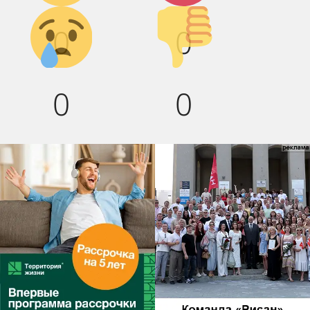
Грусть :(
Палец
0
0
вниз!
0
0