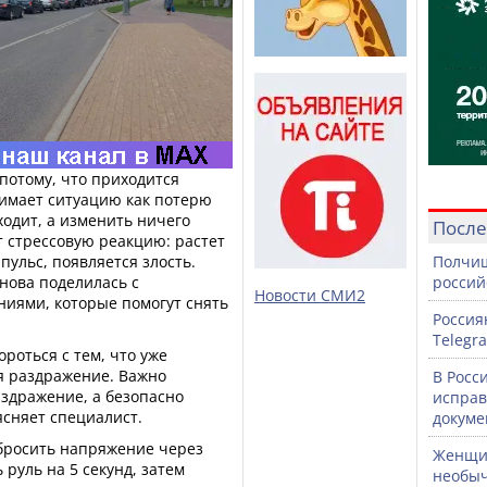
потому, что приходится
инимает ситуацию как потерю
ходит, а изменить ничего
После
т стрессовую реакцию: растет
ульс, появляется злость.
Полчищ
нова поделилась с
россий
Новости СМИ2
ниями, которые помогут снять
Россия
Telegr
роться с тем, что уже
я раздражение. Важно
В Росс
аздражение, а безопасно
исправ
ясняет специалист.
докуме
сбросить напряжение через
Женщин
 руль на 5 секунд, затем
необыч