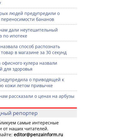
у
рых людей предупредили о
 переносимости бананов
нам дали неутешительный
з по ипотеке
назвала способ распознать
 товар в магазине за 30 секунд
з офисного кулера назвали
й для здоровья
редупредила о приводящей к
ю кожи летом привычке
нам рассказали о ценах на арбузы
ный репортер
ликуем самые интересные
и от наших читателей.
лайте:
editor
@penzainform.ru