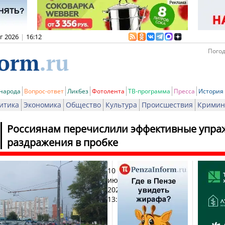
вг 2026
|
16:12
Погод
 народа
Вопрос-ответ
Ликбез
Фотолента
ТВ-программа
Пресса
История
итика
Экономика
Общество
Культура
Происшествия
Кримин
Россиянам перечислили эффективные упра
раздражения в пробке
10
Печат
июня
2026,
13:14