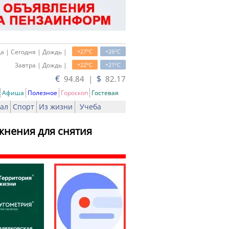
o
o
а | Сегодня | Дождь |
+27
C
+26
C
o
o
Завтра | Дождь |
+22
C
+21
C
€
$
94.84 |
82.17
Афиша
Полезное
Гороскоп
Гостевая
ал
Спорт
Из жизни
Учеба
жнения для снятия
ь