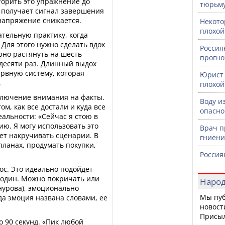
торить это упражнение до
тюрьм
 получает сигнал завершения
напряжение снижается.
Некото
плохой
тельную практику, когда
 Для этого нужно сделать вдох
Россия
рно растянуть на шесть-
прогно
 десяти раз. Длинный выдох
рвную систему, которая
Юрист 
.
плохой
ключение внимания на факты.
Воду и
м, как все достали и куда все
опасно
еальности: «Сейчас я стою в
ию. Я могу использовать это
Врач п
ает накручивать сценарии. В
гниени
планах, продумать покупки,
Россия
ос. Это идеально подойдет
 один. Можно покричать или
Народ
нурова), эмоционально
Мы пуб
да эмоция названа словами, ее
новост
Присы
 90 секунд. «Пик любой