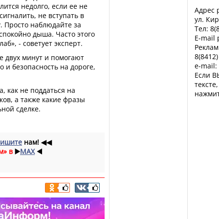
ится недолго, если ее не
Адрес р
сигналить, не вступать в
ул. Кир
. Просто наблюдайте за
Тел: 8(
спокойно дыша. Часто этого
E-mail
аб», - советует эксперт.
Реклам
8(8412)
е двух минут и помогают
e-mail:
о и безопасность на дороге,
Если В
тексте
, как не поддаться на
нажмит
ов, а также какие фразы
ной сделке.
ишите
нам!
◀◀
м» в
▶️
MAX
◀️