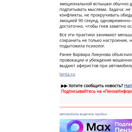
эмоциональной вспышки обычно дл
подпитывать мыслями. Задача: не 
конфликты, не прокручивать обиду
эмоцией 90 секунд, одновременно 
достаточно, чтобы гнев заметно осл
Все эти практики занимают меньш
сохранить не только настроение, н
подытожила психолог.
Ранее Варвара Ликунова объяснила
провокации и убеждения мошенник
выдают аферистов при автомобиль
lenta.ru
▶▶
Хотите сообщить новость?
Нап
Подписывайтесь на «ПензаИнфор
автомобиль
водитель
пробка