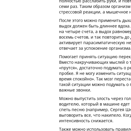
полностью расслабить руки, и пов
семи раз. Таким образом организм
стрессовой реакции, а мышечное 
После этого можно применить дыха
выдох должен быть длиннее вдоха.
на четыре счета, а выдох равноме
восемь счетов, и так повторить до
активирует парасимпатическую не
отвечает за успокоение организма
Помогает принять ситуацию пере
Вместо накручивающих мыслей о то
«прутся», достаточно подумать о р
пробке. Я не могу изменить ситуац
время спокойно». Так мозг перест
такой ситуации можно подумать о 
важные звонки.
Можно выпустить злость через гол
водителю, который в машине едет
спеть песню (например, Сергея Ш
выговорить все, что накипело. Ког
интенсивность снижается.
Также можно использовать правило