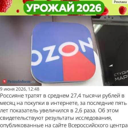
В стране и
В стране и
Раскрыты средние ежемесячные
Раскрыты средние ежемесячные
Другие новости по
Погода и курсы
мире
мире
траты россиян на онлайн-покупки
траты россиян на онлайн-покупки
теме
валют в Пензе
9 июня 2026, 12:48
Россияне тратят в среднем 27,4 тысячи рублей в
месяц на покупки в интернете, за последние пять
лет показатель увеличился в 2,6 раза. Об этом
свидетельствуют результаты исследования,
опубликованные на сайте Всероссийского центра