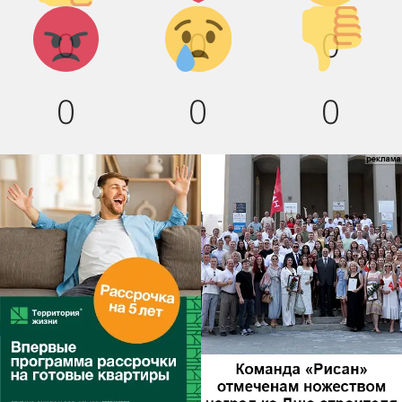
Агрессия!
Грусть :(
Палец
0
0
0
вниз!
0
0
0