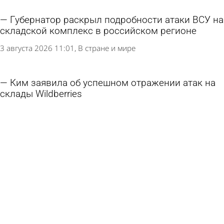
Губернатор раскрыл подробности атаки ВСУ на
складской комплекс в российском регионе
3 августа 2026 11:01
В стране и мире
Ким заявила об успешном отражении атак на
склады Wildberries
1 августа 2026 09:31
В стране и мире
Траты россиян на отпуск резко подскочили
1 августа 2026 09:29
В стране и мире
Атака на пензенский склад Wildberries:
открытое горение ликвидировали