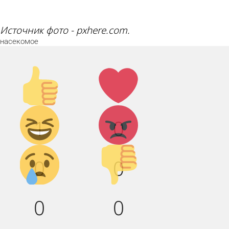
Источник фото - pxhere.com.
насекомое
Палец
Лайк!
вверх!
Дикий
Агрессия!
1
0
смех!
Грусть :(
Палец
0
0
вниз!
0
0