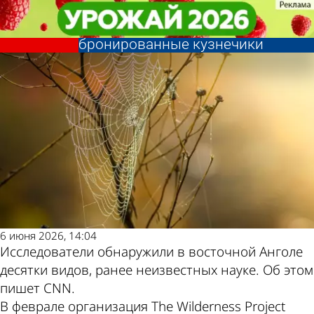
В стране и
В стране и
Открыты неизвестные науке
Открыты неизвестные науке
мире
мире
Другие новости
Погода и курсы
светящиеся пауки и
светящиеся пауки и
бронированные кузнечики
бронированные кузнечики
по теме
валют в Пензе
6 июня 2026, 14:04
Исследователи обнаружили в восточной Анголе
десятки видов, ранее неизвестных науке. Об этом
пишет CNN.
В феврале организация The Wilderness Project