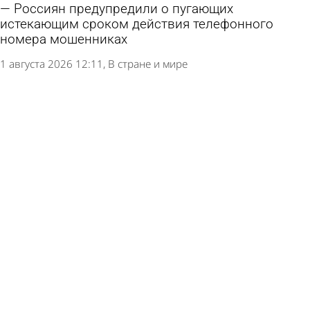
Россиян предупредили о пугающих
истекающим сроком действия телефонного
номера мошенниках
1 августа 2026 12:11
В стране и мире
Раскрыта польза частой перезагрузки
смартфона
31 июля 2026 13:12
В стране и мире
Пензенец потребовал 1 млн рублей за услугу,
которую не мог оказать
30 июля 2026 10:33
Криминал
Перечислены способы охладить смартфон в