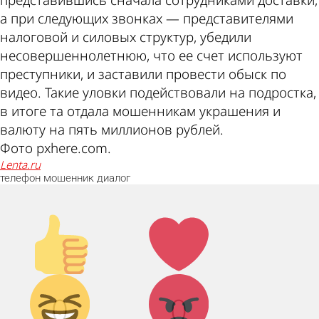
представившись сначала сотрудниками доставки,
а при следующих звонках — представителями
налоговой и силовых структур, убедили
несовершеннолетнюю, что ее счет используют
преступники, и заставили провести обыск по
видео. Такие уловки подействовали на подростка,
в итоге та отдала мошенникам украшения и
валюту на пять миллионов рублей.
Фото pxhere.com.
lenta.ru
телефон
мошенник
диалог
Палец
Лайк!
вверх!
Дикий
Агрессия!
0
0
смех!