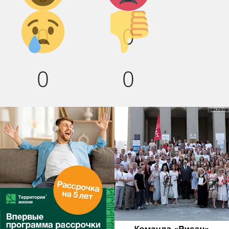
Грусть :(
Палец
0
0
вниз!
0
0