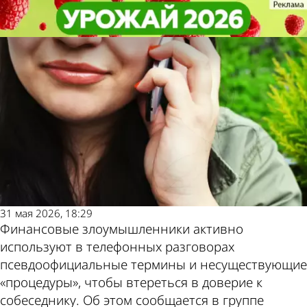
В стране и
В стране и
Россиянам назвали выдающие
Россиянам назвали выдающие
мире
мире
мошенников фразы и слова
мошенников фразы и слова
Другие новости
Погода и курсы
по теме
валют в Пензе
31 мая 2026, 18:29
Финансовые злоумышленники активно
используют в телефонных разговорах
псевдоофициальные термины и несуществующие
«процедуры», чтобы втереться в доверие к
собеседнику. Об этом сообщается в группе