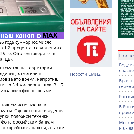
26 года суммарное число
а 1,2 процента в сравнении с
25-го. Об этом говорится в
После
 (ЦБ).
Воду и
анкоматов на территории
опасно
 единиц, отметили в
Новости СМИ2
лов за это время, напротив,
Врач п
тигло 5,4 миллиона штук. В ЦБ
гниени
тимизацией финансовыми
Россия
основном использовали
В Росс
оматы. Однако после введения
продаж
упки подобной техники
м фоне российским банкам
Москви
 и корейские аналоги, а также
и была