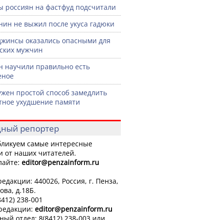
ы россиян на фастфуд подсчитали
нин не выжил после укуса гадюки
джинсы оказались опасными для
ских мужчин
н научили правильно есть
еное
жен простой способ замедлить
тное ухудшение памяти
ный репортер
ликуем самые интересные
и от наших читателей.
лайте:
editor
@penzainform.ru
едакции: 440026, Россия, г. Пенза,
ова, д.18Б.
8412) 238-001
 редакции:
editor
@penzainform.ru
ный отдел: 8(8412) 238-003 или