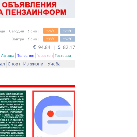
o
o
да | Сегодня | Ясно |
+26
C
+25
C
o
o
Завтра | Ясно |
+33
C
+32
C
€
$
94.84 |
82.17
Афиша
Полезное
Гороскоп
Гостевая
ал
Спорт
Из жизни
Учеба
ь