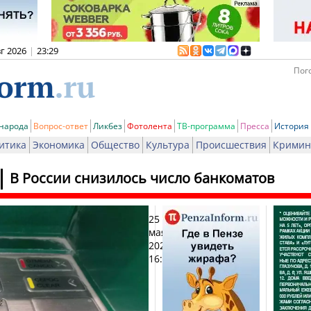
вг 2026
|
23:29
Пого
 народа
Вопрос-ответ
Ликбез
Фотолента
ТВ-программа
Пресса
История
итика
Экономика
Общество
Культура
Происшествия
Кримин
В России снизилось число банкоматов
25
Печат
мая
2026,
16:26