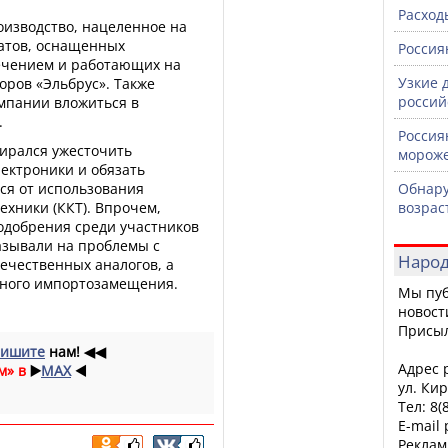
Расход
роизводство, нацеленное на
атов, оснащенных
Россия
ечением и работающих на
Узкие 
оров «Эльбрус». Также
россий
омпании вложиться в
.
Россия
бирался ужесточить
морож
лектроники и обязать
ся от использования
Обнару
ехники (ККТ). Впрочем,
возрас
одобрения среди участников
казывали на проблемы с
Народ
ечественных аналогов, а
бного импортозамещения.
Мы пуб
новост
Присы
ишите
нам!
◀◀
Адрес р
м» в
▶️
MAX
◀️
ул. Кир
Тел: 8(
E-mail
Реклам