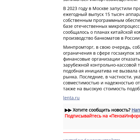
В 2023 году в Москве запустили п
ежегодный выпуск 15 тысяч аппар
собственным программным обесп
базе отечественных микропроцесс
сообщалось о планах китайской к
производство банкоматов в России
Минпромторг, в свою очередь, со
ограничения в сфере госзакупок э
финансовые организации отказать
зарубежной контрольно-кассовой т
подобная инициатива не вызвала 
рынка. Последние, в частности, у
совместимостью и надежностью от
также на высокую стоимость подо
lenta.ru
▶▶
Хотите сообщить новость?
Нап
Подписывайтесь на «ПензаИнфор
центробанк
банкомат
устройство