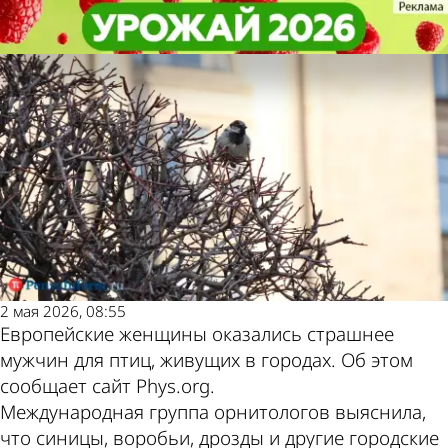
В стране и
В стране и
Европейские женщины оказались
Европейские женщины оказались
мире
мире
страшнее мужчин
страшнее мужчин
Другие новости
Погода и курсы
по теме
валют в Пензе
2 мая 2026, 08:55
Европейские женщины оказались страшнее
мужчин для птиц, живущих в городах. Об этом
сообщает сайт Phys.org.
Международная группа орнитологов выяснила,
что синицы, воробьи, дрозды и другие городские