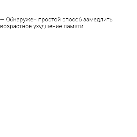
Обнаружен простой способ замедлить
возрастное ухудшение памяти
6 августа 2026 13:20
В стране и мире
В поселке Беково нашли слетка белого аиста
5 августа 2026 09:03
Из жизни
Траты россиян на отпуск резко подскочили
1 августа 2026 09:29
В стране и мире
У фотографов на ул. Московской изъяли
измученных птиц