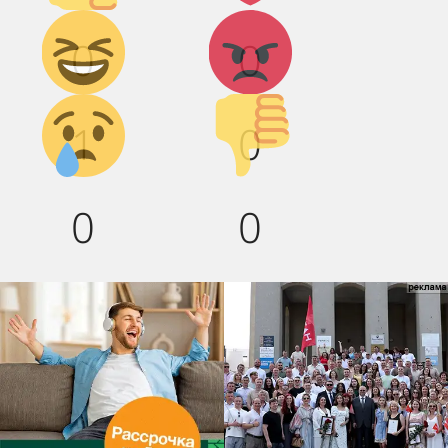
Дикий
Агрессия!
0
0
смех!
Грусть :(
Палец
1
0
вниз!
0
0