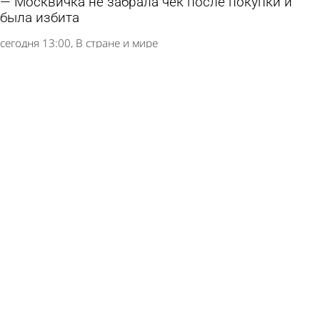
Москвичка не забрала чек после покупки и
была избита
сегодня 13:00
В стране и мире
Расходы россиян на фастфуд подсчитали
сегодня 11:01
В стране и мире
Россиянин не выжил после укуса гадюки
сегодня 10:58
В стране и мире
Узкие джинсы оказались опасными для
российских мужчин
6 августа 2026 15:45
В стране и мире