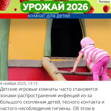
В стране и
В стране и
Физиолог предупредила о
Физиолог предупредила о
мире
мире
скрытой опасности игровых
скрытой опасности игровых
Последние
Погода и курсы
комнат для детей
комнат для детей
новости
валют в Пензе
4 ноября 2025, 13:15
Детские игровые комнаты часто становятся
зонами распространения инфекций из-за
большого скопления детей, тесного контакта и
частого несоблюдения гигиены. Об этом в