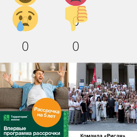
Грусть :(
Палец
0
0
вниз!
0
0