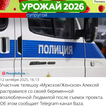
В стране и
В стране и
Участник «Мужского/Женского»
Участник «Мужского/Женского»
Последние
Погода и курсы
мире
мире
расправился с беременной
расправился с беременной
супругой
супругой
новости
валют в Пензе
12 октября 2025, 16:13
Участник телешоу «Мужское/Женское» Алексей
расправился со своей беременной
возлюбленной Людмилой после съемок проекта.
Об этом сообщает Telegram-канал Baza.