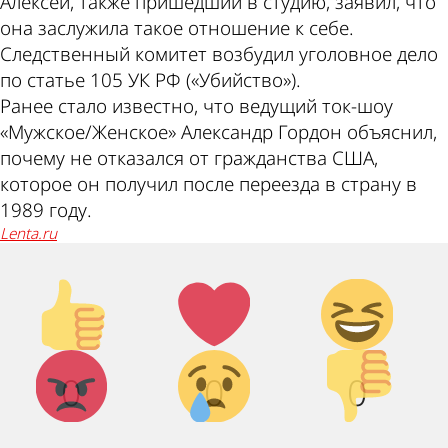
Алексей, также пришедший в студию, заявил, что
она заслужила такое отношение к себе.
Следственный комитет возбудил уголовное дело
по статье 105 УК РФ («Убийство»).
Ранее стало известно, что ведущий ток-шоу
«Мужское/Женское» Александр Гордон объяснил,
почему не отказался от гражданства США,
которое он получил после переезда в страну в
1989 году.
lenta.ru
Палец
Лайк!
Дикий
вверх!
смех!
Агрессия!
Грусть :
Палец
0
0
0
(
вниз!