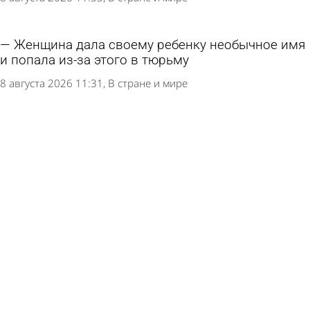
Женщина дала своему ребенку необычное имя
и попала из-за этого в тюрьму
8 августа 2026 11:31
В стране и мире
Некоторых людей предупредили о плохой
переносимости бананов
8 августа 2026 09:03
В стране и мире
Россиянам дали неутешительный прогноз по
ипотеке
8 августа 2026 08:59
В стране и мире
Юрист назвала способ распознать плохой