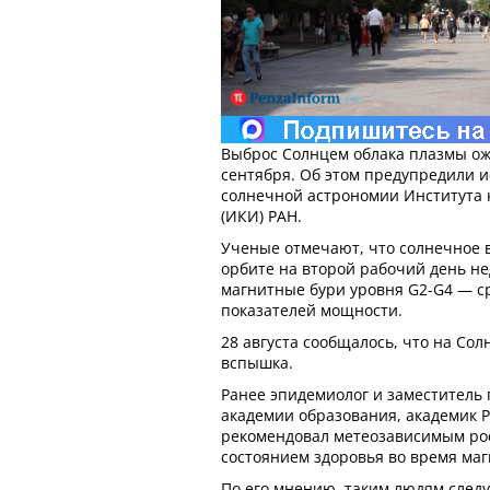
Выброс Солнцем облака плазмы ожи
сентября. Об этом предупредили 
солнечной астрономии Института 
(ИКИ) РАН.
Ученые отмечают, что солнечное 
орбите на второй рабочий день н
магнитные бури уровня G2-G4 — с
показателей мощности.
28 августа сообщалось, что на Со
вспышка.
Ранее эпидемиолог и заместитель
академии образования, академик
рекомендовал метеозависимым рос
состоянием здоровья во время маг
По его мнению, таким людям следу