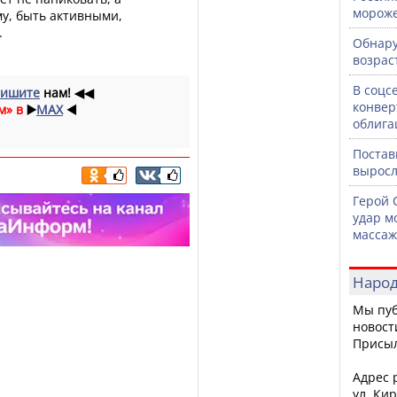
морож
у, быть активными,
.
Обнару
возрас
В соцс
ишите
нам!
◀◀
конвер
м» в
▶️
MAX
◀️
облига
Постав
выросл
Герой 
удар м
массаж
Народ
Мы пуб
новост
Присы
Адрес р
ул. Кир