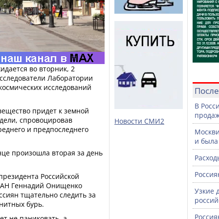
дается во вторник, 2
исследователи Лаборатории
космических исследований
После
В Росс
вещество придет к земной
продаж
едели, спровоцировав
Новости СМИ2
реднего и предпоследнего
Москви
и была
лнце произошла вторая за день
Расход
Россия
 президента Российской
 РАН Геннадий Онищенко
Узкие 
сиян тщательно следить за
россий
нитных бурь.
Россия
ет не паниковать, а