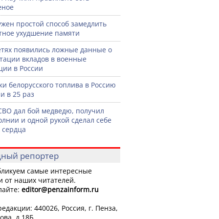
еное
жен простой способ замедлить
тное ухудшение памяти
етях появились ложные данные о
тации вкладов в военные
ции в России
ки белорусского топлива в Россию
и в 25 раз
СВО дал бой медведю, получил
олнии и одной рукой сделал себе
 сердца
ный репортер
ликуем самые интересные
и от наших читателей.
лайте:
editor
@penzainform.ru
едакции: 440026, Россия, г. Пенза,
ова, д.18Б.