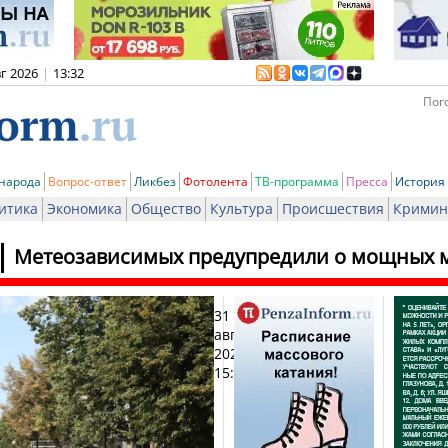
вг 2026
|
13:32
Пого
 народа
Вопрос-ответ
Ликбез
Фотолента
ТВ-программа
Пресса
История
итика
Экономика
Общество
Культура
Происшествия
Кримин
Метеозависимых предупредили о мощных м
31
Печ
августа
2025,
15:07