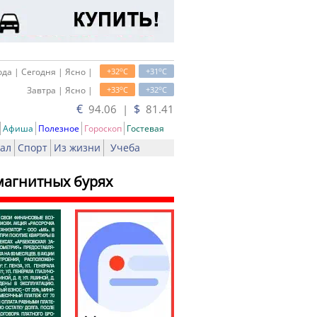
o
o
да | Сегодня | Ясно |
+32
C
+31
C
o
o
Завтра | Ясно |
+33
C
+32
C
€
$
94.06 |
81.41
Афиша
Полезное
Гороскоп
Гостевая
ал
Спорт
Из жизни
Учеба
агнитных бурях
ать