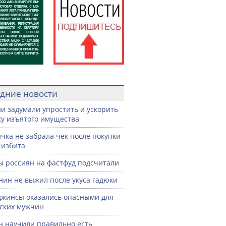
дние новости
ии задумали упростить и ускорить
у изъятого имущества
чка не забрала чек после покупки
 избита
ы россиян на фастфуд подсчитали
нин не выжил после укуса гадюки
джинсы оказались опасными для
ских мужчин
н научили правильно есть