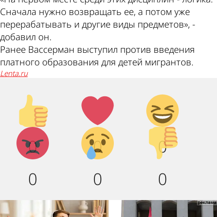
Сначала нужно возвращать ее, а потом уже
перерабатывать и другие виды предметов», -
добавил он.
Ранее Вассерман выступил против введения
платного образования для детей мигрантов.
lenta.ru
Палец
Лайк!
Дикий
вверх!
смех!
Агрессия!
Грусть
Палец
0
0
0
:(
вниз!
0
0
0