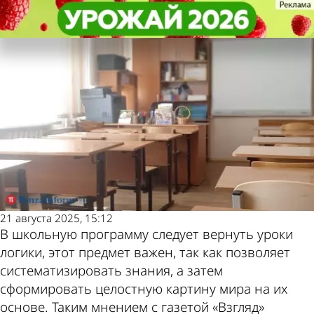
В стране и
В стране и
В Госдуме назвали недостающий
В Госдуме назвали недостающий
Последние новости
Погода и курсы
мире
мире
школьникам урок
школьникам урок
валют в Пензе
21 августа 2025, 15:12
В школьную программу следует вернуть уроки
логики, этот предмет важен, так как позволяет
систематизировать знания, а затем
сформировать целостную картину мира на их
основе. Таким мнением с газетой «Взгляд»