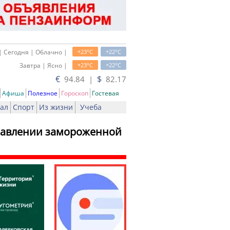
o
o
| Сегодня | Облачно |
+23
C
+22
C
o
o
Завтра | Ясно |
+23
C
+22
C
€
$
94.84 |
82.17
Афиша
Полезное
Гороскоп
Гостевая
ал
Спорт
Из жизни
Учеба
правлении замороженной
ать