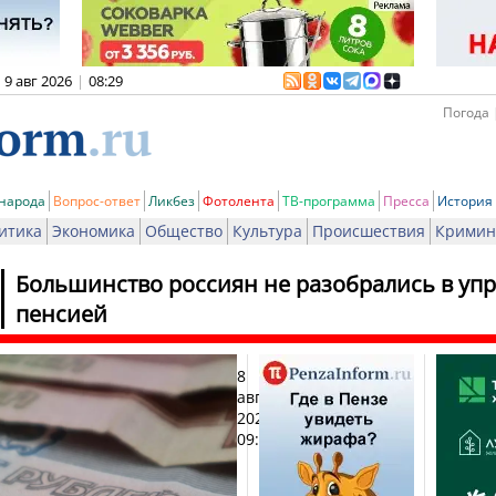
9 авг 2026
|
08:29
Погода 
 народа
Вопрос-ответ
Ликбез
Фотолента
ТВ-программа
Пресса
История
итика
Экономика
Общество
Культура
Происшествия
Кримин
Большинство россиян не разобрались в у
пенсией
8
Печ
августа
2025,
09:17