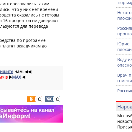
тюрьм
заинтересовались таким
лись, что у них нет времени
Некото
роцента оказались не готовы
плохой
а 16 процентов не доверяют
льзуются для перевода
Россия
прогно
редства по программе
Юрист 
ыплатят вкладчикам до
плохой
Воду и
опасно
ишите
нам!
◀◀
Врач п
м» в
▶️
MAX
◀️
гниени
Россия
Народ
Мы пуб
новост
Присы