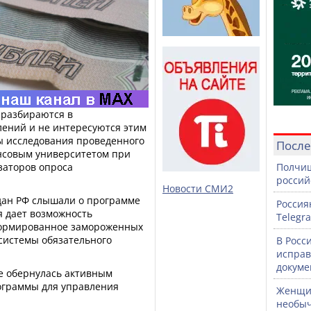
 разбираются в
ений и не интересуются этим
ты исследования проведенного
После
нсовым университетом при
заторов опроса
Полчищ
россий
Новости СМИ2
ждан РФ слышали о программе
Россия
я дает возможность
Telegr
формированное замороженных
системы обязательного
В Росс
исправ
докуме
е обернулась активным
ограммы для управления
Женщин
необыч