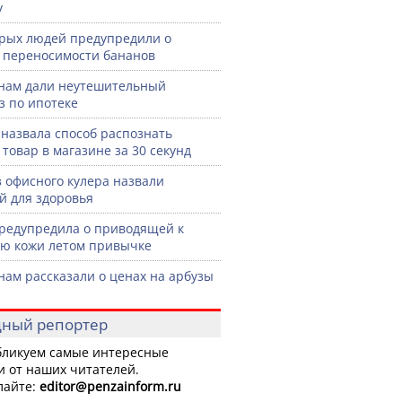
у
рых людей предупредили о
 переносимости бананов
нам дали неутешительный
з по ипотеке
назвала способ распознать
 товар в магазине за 30 секунд
з офисного кулера назвали
й для здоровья
редупредила о приводящей к
ю кожи летом привычке
нам рассказали о ценах на арбузы
ный репортер
ликуем самые интересные
и от наших читателей.
лайте:
editor
@penzainform.ru