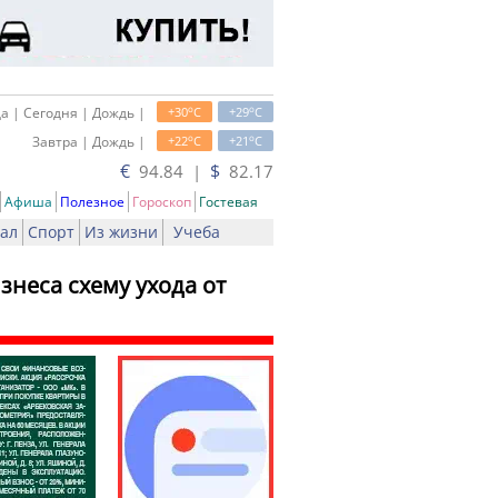
o
o
а | Сегодня | Дождь |
+30
C
+29
C
o
o
Завтра | Дождь |
+22
C
+21
C
€
$
94.84 |
82.17
Афиша
Полезное
Гороскоп
Гостевая
ал
Спорт
Из жизни
Учеба
знеса схему ухода от
ь