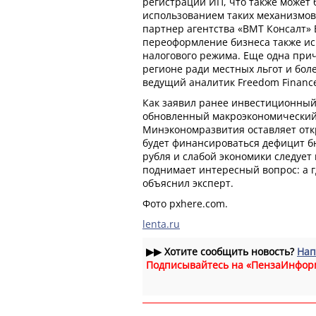
регистраций ИП, что также может 
использованием таких механизмов
партнер агентства «ВМТ Консалт» 
переоформление бизнеса также ис
налогового режима. Еще одна при
регионе ради местных льгот и бол
ведущий аналитик Freedom Finance
Как заявил ранее инвестиционный
обновленный макроэкономический
Минэкономразвития оставляет отк
будет финансироваться дефицит бю
рубля и слабой экономики следует
поднимает интересный вопрос: а г
объяснил эксперт.
Фото pxhere.com.
lenta.ru
▶▶
Хотите сообщить новость?
Нап
Подписывайтесь на «ПензаИнфор