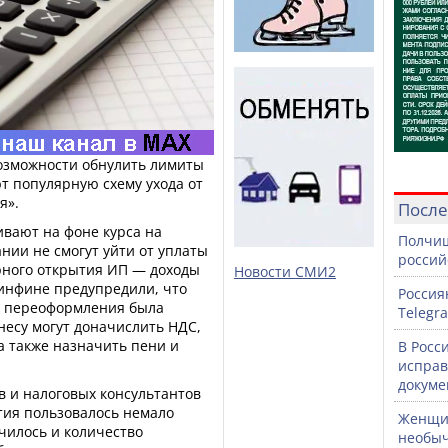
озможности обнулить лимиты
ют популярную схему ухода от
я».
После
ивают на фоне курса на
Полчищ
нии не смогут уйти от уплаты
россий
рного открытия ИП — доходы
Новости СМИ2
 Минфине предупредили, что
Россия
ью переоформления была
Telegr
несу могут доначислить НДС,
 а также назначить пени и
В Росс
исправ
докуме
в и налоговых консультантов
тия пользовалось немало
Женщин
чилось и количество
необыч