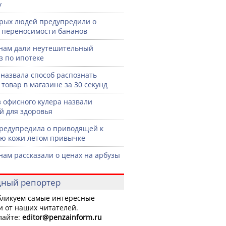
у
рых людей предупредили о
 переносимости бананов
нам дали неутешительный
з по ипотеке
назвала способ распознать
 товар в магазине за 30 секунд
з офисного кулера назвали
й для здоровья
редупредила о приводящей к
ю кожи летом привычке
нам рассказали о ценах на арбузы
ный репортер
ликуем самые интересные
и от наших читателей.
лайте:
editor
@penzainform.ru