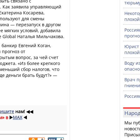
быть связано с
тюрьм
. Как заявила управляющий
Екатерина Косарева,
Некото
пользуют для смены
плохой
чина — перезапуск в другом
Россия
ее мягких условий, добавила
прогно
 Global Наталья Мильчакова.
 банкир Евгений Коган,
Юрист 
 прогноз от
плохой
рытым вопрос, за чей счет
Воду и
джета. «Из более крепкого
опасно
 меньший сбор налогов, что
де деньги брать будут?» —
Врач п
гниени
Россия
ишите
нам!
◀◀
Народ
м» в
▶️
MAX
◀️
Мы пуб
новост
Присы