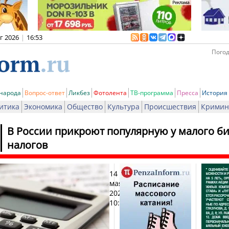
вг 2026
|
16:53
Погод
 народа
Вопрос-ответ
Ликбез
Фотолента
ТВ-программа
Пресса
История
итика
Экономика
Общество
Культура
Происшествия
Кримин
В России прикроют популярную у малого би
налогов
14
Печат
мая
2026,
10:58