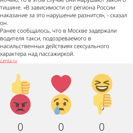
тишине. «В зависимости от региона России
наказание за это нарушение разнится», - сказал
он.
Ранее сообщалось, что в Москве задержали
водителя такси, подозреваемого в
насильственных действиях сексуального
характера над пассажиркой.
lenta.ru
Палец
Лайк!
Дикий
вверх!
смех!
Агрессия!
Грусть :
Палец
0
0
0
(
вниз!
0
0
0