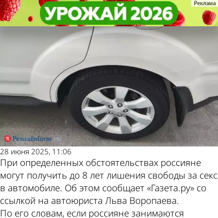
В стране и
В стране и
Россияне могут попасть в тюрьму
Россияне могут попасть в тюрьму
Последние новости
Погода и курсы
мире
мире
за секс в автомобиле
за секс в автомобиле
валют в Пензе
28 июня 2025, 11:06
При определенных обстоятельствах россияне
могут получить до 8 лет лишения свободы за секс
в автомобиле. Об этом сообщает «Газета.ру» со
ссылкой на автоюриста Льва Воропаева.
По его словам, если россияне занимаются