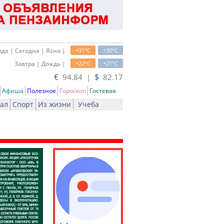
o
o
да | Сегодня | Ясно |
+31
C
+30
C
o
o
Завтра | Дождь |
+22
C
+21
C
€
$
94.84 |
82.17
Афиша
Полезное
Гороскоп
Гостевая
ал
Спорт
Из жизни
Учеба
ть