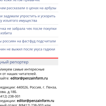
нам рассказали о ценах на арбузы
ии задумали упростить и ускорить
у изъятого имущества
чка не забрала чек после покупки
 избита
ы россиян на фастфуд подсчитали
нин не выжил после укуса гадюки
ный репортер
ликуем самые интересные
и от наших читателей.
лайте:
editor
@penzainform.ru
едакции: 440026, Россия, г. Пенза,
ова, д.18Б.
8412) 238-001
 редакции:
editor
@penzainform.ru
ный отдел: 8(8412) 238-003 или