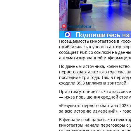
Посещаемость кинотеатров в Росси
приблизилась к уровню антирекорд
сообщает РБК со ссылкой на данн
автоматизированной информацион
По данным источника, количество
первого квартала этого года оказа
последние три года. Так, в период 
сходили 39,3 миллиона зрителей.
При этом уточняется, что кассовы
— из-за повышения средней стоимо
«Результат первого квартала 2025 
за всю историю измерений», - гов
В феврале сообщалось, что некото
кинотеатры начали переговоры с
голливудскими киностудиями по в