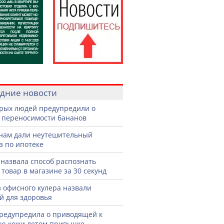
дние новости
рых людей предупредили о
 переносимости бананов
нам дали неутешительный
з по ипотеке
назвала способ распознать
 товар в магазине за 30 секунд
з офисного кулера назвали
й для здоровья
редупредила о приводящей к
ю кожи летом привычке