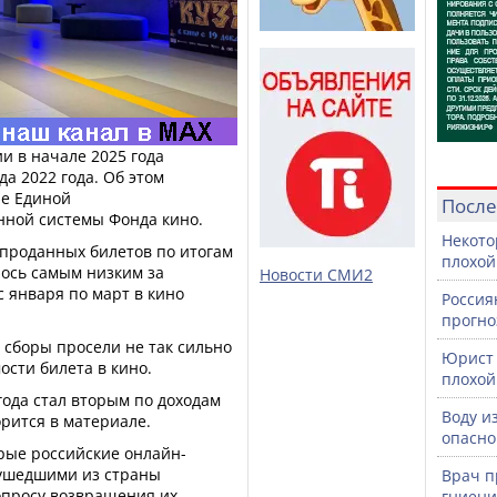
и в начале 2025 года
а 2022 года. Об этом
ые Единой
После
ной системы Фонда кино.
Некото
 проданных билетов по итогам
плохой
лось самым низким за
Новости СМИ2
с января по март в кино
Россия
прогно
е сборы просели не так сильно
Юрист 
сти билета в кино.
плохой
года стал вторым по доходам
Воду и
орится в материале.
опасно
рые российские онлайн-
 ушедшими из страны
Врач п
опросу возвращения их
гниени