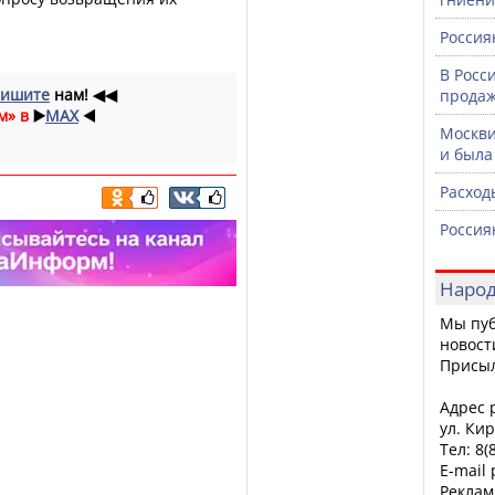
Россия
В Росс
ишите
нам!
◀◀
продаж
м» в
▶️
MAX
◀️
Москви
и была
Расход
Россия
Народ
Мы пуб
новост
Присы
Адрес р
ул. Кир
Тел: 8(
E-mail
Реклам