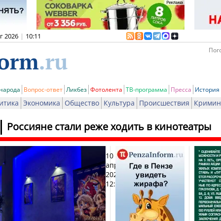
вг 2026
|
10:11
Пого
 народа
Вопрос-ответ
Ликбез
Фотолента
ТВ-программа
Пресса
История
итика
Экономика
Общество
Культура
Происшествия
Кримин
Россияне стали реже ходить в кинотеатры
10
Печа
апреля
2025,
12:04