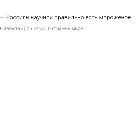
Россиян научили правильно есть мороженое
6 августа 2026 14:20
В стране и мире
Обнаружен простой способ замедлить
возрастное ухудшение памяти
6 августа 2026 13:20
В стране и мире
В соцсетях появились ложные данные о
конвертации вкладов в военные облигации в
России
6 августа 2026 13:15
В стране и мире