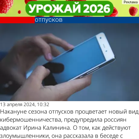
В стране и
В стране и
Россиян предупредили о новом
Россиян предупредили о новом
мире
мире
виде мошенничества в сезон
виде мошенничества в сезон
Последние
Погода и курсы
отпусков
отпусков
новости
валют в Пензе
13 апреля 2024, 10:32
Накануне сезона отпусков процветает новый вид
кибермошенничества, предупредила россиян
адвокат Ирина Калинина. О том, как действуют
злоумышленники, она рассказала в беседе с