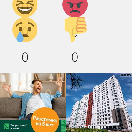
0
0
смех!
Грусть :(
Палец
0
0
вниз!
0
0