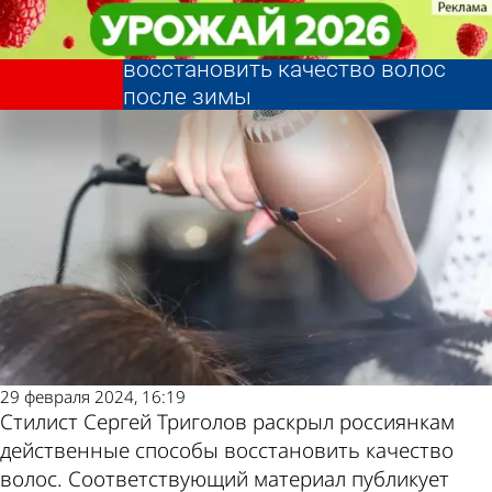
В стране и
В стране и
Россиянкам раскрыли
Россиянкам раскрыли
мире
мире
действенные способы
действенные способы
Последние
Погода и курсы
восстановить качество волос
восстановить качество волос
после зимы
после зимы
новости
валют в Пензе
29 февраля 2024, 16:19
Стилист Сергей Триголов раскрыл россиянкам
действенные способы восстановить качество
волос. Соответствующий материал публикует