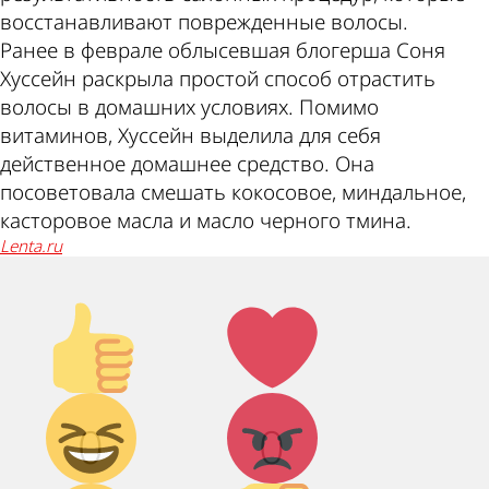
восстанавливают поврежденные волосы.
Ранее в феврале облысевшая блогерша Соня
Хуссейн раскрыла простой способ отрастить
волосы в домашних условиях. Помимо
витаминов, Хуссейн выделила для себя
действенное домашнее средство. Она
посоветовала смешать кокосовое, миндальное,
касторовое масла и масло черного тмина.
lenta.ru
Палец
Лайк!
вверх!
Дикий
Агрессия!
0
0
смех!