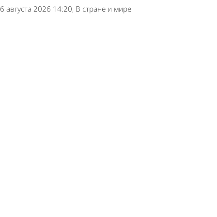
6 августа 2026 14:20
В стране и мире
Обнаружен простой способ замедлить
возрастное ухудшение памяти
6 августа 2026 13:20
В стране и мире
В соцсетях появились ложные данные о
конвертации вкладов в военные облигации в
России
6 августа 2026 13:15
В стране и мире
Поставки белорусского топлива в Россию
выросли в 25 раз
6 августа 2026 13:11
В стране и мире