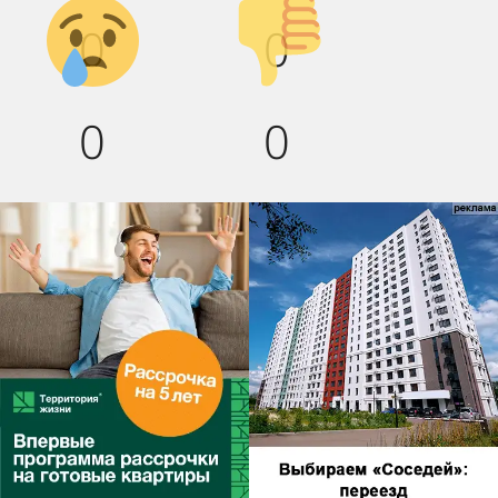
Грусть :(
Палец
0
0
вниз!
0
0