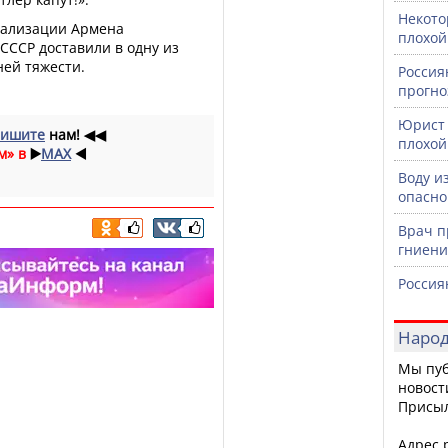
Некото
итализации Армена
плохой
СССР доставили в одну из
ней тяжести.
Россия
прогно
Юрист 
ишите
нам!
◀◀
плохой
м» в
▶️
MAX
◀️
Воду и
опасно
Врач п
гниени
Россия
Народ
Мы пуб
новост
Присы
Адрес р