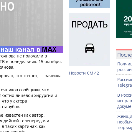
После
тоянова не положили в
ТВ в понедельник, 15 октября,
Полчищ
оянова.
россий
Новости СМИ2
рован, это точно», — заявила
Россия
Telegr
точников сообщили, что
В Росс
елюстно-лицевой хирургии и
исправ
 что у актера
докуме
ты зубов.
е известен как автор,
Женщин
омедийной телепередачи
необыч
 в таких картинах, как
тюрьм
лер капут!».