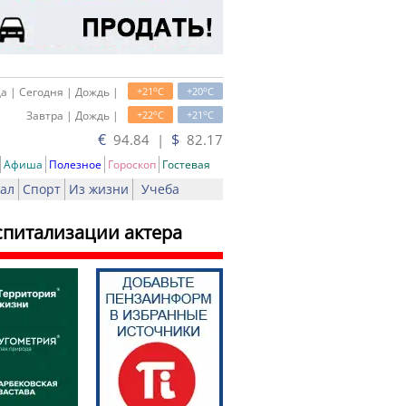
o
o
а | Сегодня | Дождь |
+21
C
+20
C
o
o
Завтра | Дождь |
+22
C
+21
C
€
$
94.84 |
82.17
Афиша
Полезное
Гороскоп
Гостевая
ал
Спорт
Из жизни
Учеба
спитализации актера
ать