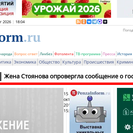
вг 2026
|
18:04
Погод
 народа
Вопрос-ответ
Ликбез
Фотолента
ТВ-программа
Пресса
История
итика
Экономика
Общество
Культура
Происшествия
Кримин
Жена Стоянова опровергла сообщение о го
15
Печ
октября
2018,
15:59