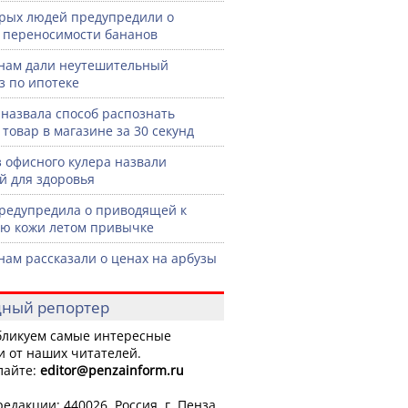
рых людей предупредили о
 переносимости бананов
нам дали неутешительный
з по ипотеке
назвала способ распознать
 товар в магазине за 30 секунд
з офисного кулера назвали
й для здоровья
редупредила о приводящей к
ю кожи летом привычке
нам рассказали о ценах на арбузы
ный репортер
ликуем самые интересные
и от наших читателей.
лайте:
editor
@penzainform.ru
едакции: 440026, Россия, г. Пенза,