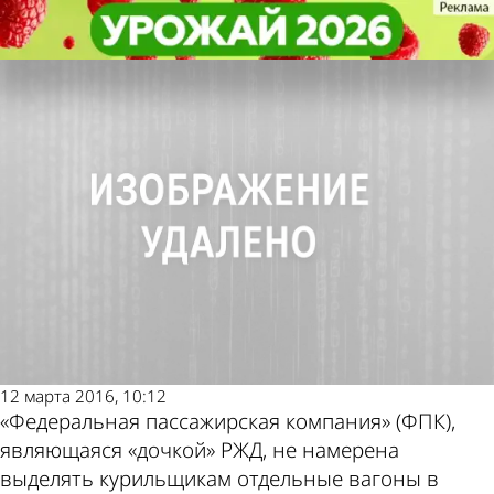
В стране и
В стране и
РЖД передумали создавать
РЖД передумали создавать
мире
мире
вагоны для курильщиков
вагоны для курильщиков
Последние
Погода и курсы
новости
валют в Пензе
12 марта 2016, 10:12
«Федеральная пассажирская компания» (ФПК),
являющаяся «дочкой» РЖД, не намерена
выделять курильщикам отдельные вагоны в