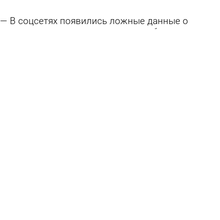
В соцсетях появились ложные данные о
конвертации вкладов в военные облигации в
России
сегодня 13:15
В стране и мире
Поставки белорусского топлива в Россию
выросли в 25 раз
сегодня 13:11
В стране и мире
Герой СВО дал бой медведю, получил удар
молнии и одной рукой сделал себе массаж
сердца
сегодня 13:05
В стране и мире