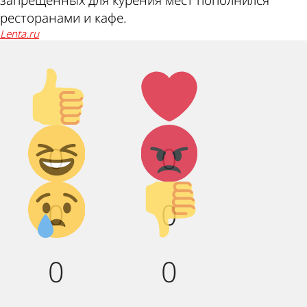
ресторанами и кафе.
lenta.ru
Палец
Лайк!
вверх!
Дикий
Агрессия!
0
0
смех!
Грусть :(
Палец
0
0
вниз!
0
0