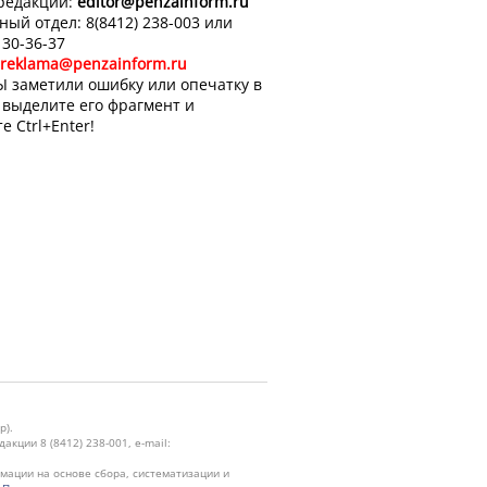
 редакции:
editor
@penzainform.ru
ный отдел: 8(8412) 238-003 или
 30-36-37
reklama@penzainform.ru
Ы заметили ошибку или опечатку в
, выделите его фрагмент и
е Ctrl+Enter!
р).
кции 8 (8412) 238-001, e-mail:
ации на основе сбора, систематизации и