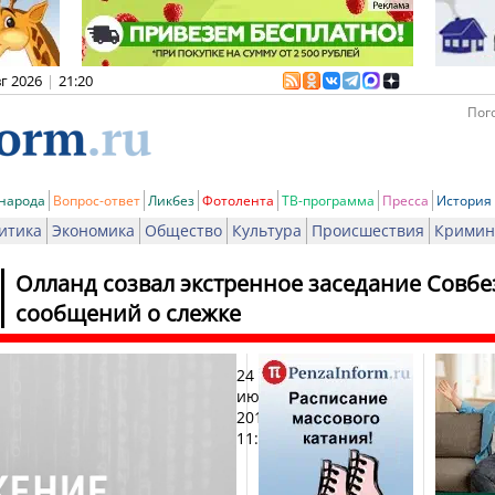
вг 2026
|
21:20
Пого
 народа
Вопрос-ответ
Ликбез
Фотолента
ТВ-программа
Пресса
История
итика
Экономика
Общество
Культура
Происшествия
Кримин
Олланд созвал экстренное заседание Совб
сообщений о слежке
24
Печат
июня
2015,
11:47