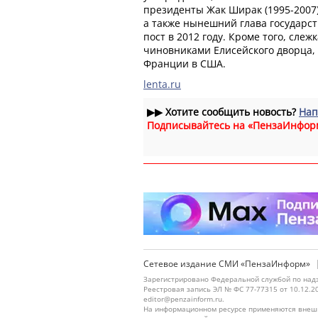
президенты Жак Ширак (1995-2007),
а также нынешний глава государс
пост в 2012 году. Кроме того, слеж
чиновниками Елисейского дворца,
Франции в США.
lenta.ru
▶▶
Хотите сообщить новость?
Нап
Подписывайтесь на «ПензаИнфор
Сетевое издание СМИ «ПензаИнформ»
Зарегистрировано Федеральной службой по надз
Реестровая запись ЭЛ № ФС 77-77315 от 10.12.2
editor@penzainform.ru.
На информационном ресурсе применяются внешн