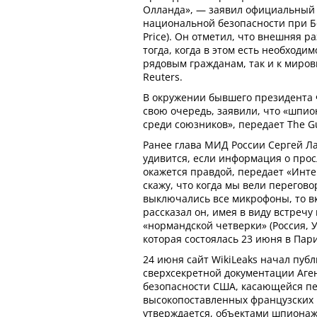
Олланда», — заявил официальный 
национальной безопасности при Б
Price). Он отметил, что внешняя р
тогда, когда в этом есть необходим
рядовым гражданам, так и к миров
Reuters.
В окружении бывшего президента 
свою очередь, заявили, что «шпио
среди союзников», передает The G
Ранее глава МИД России Сергей Ла
удивится, если информация о про
окажется правдой, передает «Инте
скажу, что когда мы вели перегов
выключались все микрофоны, то в
рассказал он, имея в виду встреч
«нормандской четверки» (Россия, 
которая состоялась 23 июня в Пар
24 июня сайт WikiLeaks начал пуб
сверхсекретной документации Аге
безопасности США, касающейся п
высокопоставленных французских 
утверждается, объектами шпиона