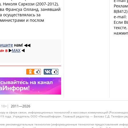
E-mail
 Николя Саркози (2007-2012),
Реклам
тва Франсуа Олланд, занявший
8(8412)
ка осуществлялась за
e-mail:
 министрами и послом
Если В
тексте
нажмит
ишите
нам!
◀◀
м» в
▶️
MAX
◀️
|18+|
2011—2026
ору в сфере связи, информационных технологий и массовых коммуникаций (Роскомнадзо
019 года. Учредитель ООО «ПензаИнформ». Главный редактор — Белова С.Д. Телефон реда
ие рекомендательные технологии (информационные технологии предоставления информ