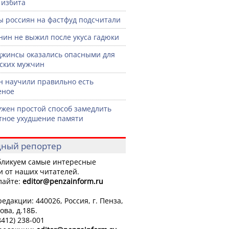
 избита
ы россиян на фастфуд подсчитали
нин не выжил после укуса гадюки
джинсы оказались опасными для
ских мужчин
н научили правильно есть
еное
жен простой способ замедлить
тное ухудшение памяти
ный репортер
ликуем самые интересные
и от наших читателей.
лайте:
editor
@penzainform.ru
едакции: 440026, Россия, г. Пенза,
ова, д.18Б.
8412) 238-001