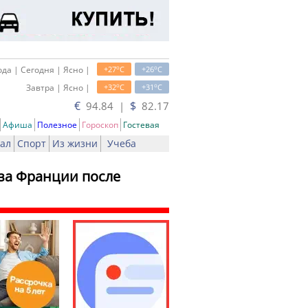
o
o
да | Сегодня | Ясно |
+27
C
+26
C
o
o
Завтра | Ясно |
+32
C
+31
C
€
$
94.84 |
82.17
Афиша
Полезное
Гороскоп
Гостевая
ал
Спорт
Из жизни
Учеба
еза Франции после
ь