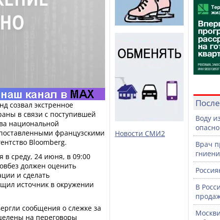
После
д созвал экстренное
раны в связи с поступившей
Воду и
ва национальной
опасно
опоставленными французскими
Новости СМИ2
ентство Bloomberg.
Врач п
гниени
 в среду, 24 июня, в 09:00
Совбез должен оценить
Россия
ции и сделать
бщил источник в окружении
В Росс
продаж
ергли сообщения о слежке за
Москви
целены на переговоры