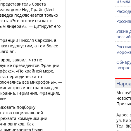
и была
представитель Совета
елом доме Нед Прайс (Ned
Расход
азведка подключается только
ость. «Это относится как к
Россия
ым лидерам», — цитирует его
Узкие 
россий
Франции Николя Саркози, в
наж недопустим, а тем более
Россия
uardian.
морож
вров, заявил, что не
Обнару
слушке президентов Франции
возрас
рфакс». «По крайней мере,
оры, периодически то
ключались все микрофоны», —
Народ
у министров иностранных дел
Мы пуб
Украина, Германия, Франция),
новост
иже.
Присы
ликовать подборку
нтства национальной
Адрес р
ерехвата коммуникаций
ул. Кир
чиновников. Как
Тел: 8(
жа американцев были