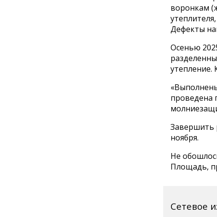
воронкам (ж
утеплителя
Дефекты на
Осенью 202
разделенны
утепление. 
«Выполнены
проведена 
молниезащи
Завершить 
ноября.
Не обошлось
Площадь, пр
Сетевое 