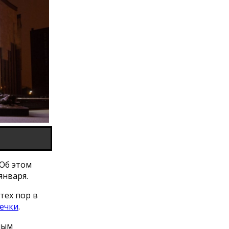
Об этом
января.
тех пор в
ечки
.
ным