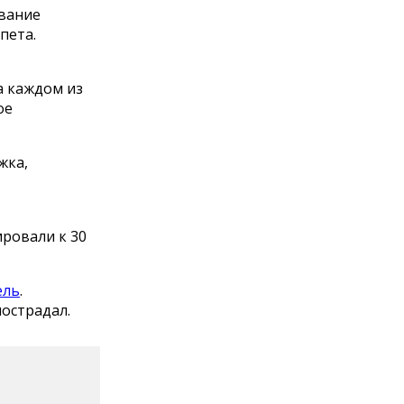
ивание
пета.
а каждом из
ое
жка,
ровали к 30
ель
.
пострадал.