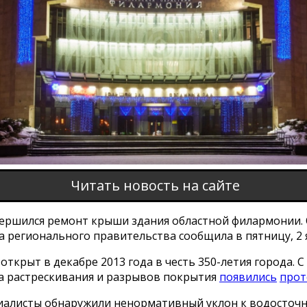
Читать новость на сайте
вершился ремонт крыши здания областной филармонии. 
а регионального правительства сообщила в пятницу, 2 
открыт в декабре 2013 года в честь 350-летия города. С 
за растрескивания и разрывов покрытия
появились
прот
иалисты обнаружили ненормативный уклон к водосточ