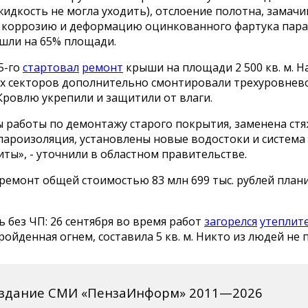
идкость не могла уходить), отслоение полотна, замач
, коррозию и деформацию оцинкованного фартука пара
шли на 65% площади.
5-го
стартовал
ремонт
крыши на площади 2 500 кв. м. Н
х секторов дополнительно смонтировали трехуровнев
Кровлю укрепили и защитили от влаги.
 работы по демонтажу старого покрытия, заменена стя
пароизоляция, установлены новые водостоки и система
ты», - уточнили в областном правительстве.
ремонт общей стоимостью 83 млн 699 тыс. рублей плани
 без ЧП: 26 сентября во время работ
загорелся
утеплит
ойденная огнем, составила 5 кв. м. Никто из людей не 
издание СМИ «ПензаИнформ» 2011—2026