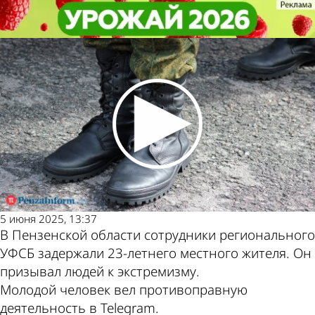
Криминал
Криминал
Молодой пензенец призывал к
Молодой пензенец призывал к
Другие новости по
Погода и курсы
насилию над участниками СВО
насилию над участниками СВО
теме
валют в Пензе
5 июня 2025, 13:37
В Пензенской области сотрудники регионального
УФСБ задержали 23-летнего местного жителя. Он
призывал людей к экстремизму.
Молодой человек вел противоправную
деятельность в Telegram.