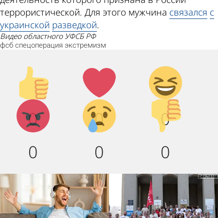
террористической. Для этого мужчина
связался
с
украинской
разведкой
.
видео областного УФСБ РФ
фсб
спецоперация
экстремизм
Палец
Лайк!
Дикий
вверх!
смех!
Агрессия!
Грусть
Палец
0
0
0
:(
вниз!
0
0
0