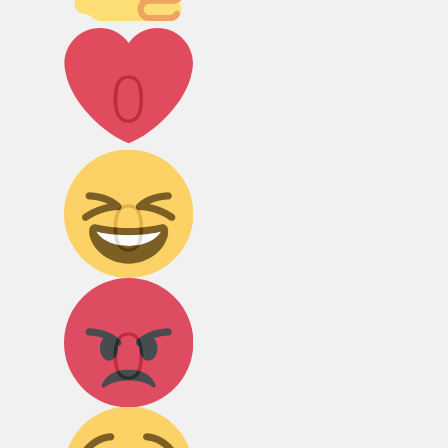
Лайк!
0
Дикий смех!
0
Агрессия!
0
Грусть :(