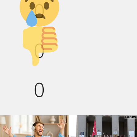
0
Палец вниз!
0
0