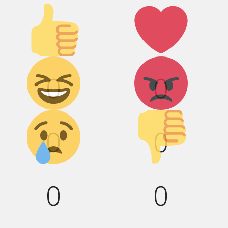
Палец
Лайк!
вверх!
Дикий смех!
Агрессия!
0
0
Грусть :(
Палец
вниз!
0
0
0
0