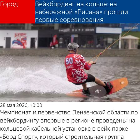
Город
Город
Вейкбординг на кольце: на
Вейкбординг на кольце: на
набережной «Рисана» прошли
набережной «Рисана» прошли
Другие
Погода и
первые соревнования
первые соревнования
новости по
курсы валют
теме
в Пензе
28 мая 2026, 10:00
Чемпионат и первенство Пензенской области по
вейкбордингу впервые в регионе проведены на
кольцевой кабельной установке в вейк-парке
«Борд Спорт», который строительная группа