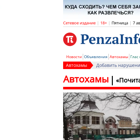
Сетевое издание
|
18+
|
Пятница
|
7 а
Новости
Объявления
Автохамы
Глас
Автохамы
Добавить нарушен
Автохамы
«Почита