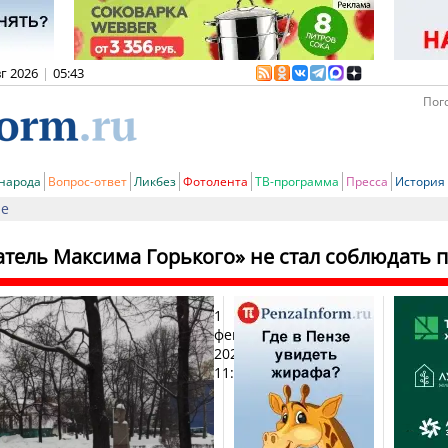
вг 2026
|
05:43
Пого
 народа
Вопрос-ответ
Ликбез
Фотолента
ТВ-программа
Пресса
История
ие
тель Максима Горького» не стал соблюдать 
1
Печ
февраля
2024,
11:16