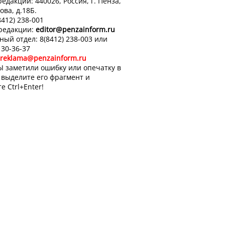
едакции: 440026, Россия, г. Пенза,
ова, д.18Б.
8412) 238-001
 редакции:
editor
@penzainform.ru
ный отдел: 8(8412) 238-003 или
 30-36-37
reklama@penzainform.ru
Ы заметили ошибку или опечатку в
, выделите его фрагмент и
е Ctrl+Enter!