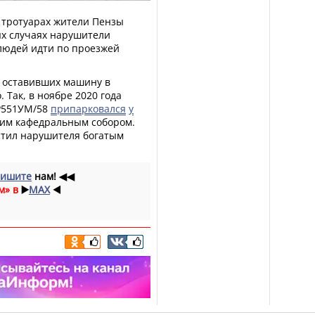
 тротуарах жители Пензы
х случаях нарушители
людей идти по проезжей
 оставивших машину в
 Так, в ноябре 2020 года
 Р551УМ/58
припарковался
у
ким кафедральным собором.
стил нарушителя богатым
ишите
нам!
◀◀
м» в
▶️
MAX
◀️