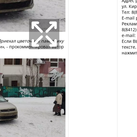
Адрес р
ул. Кир
Тел: 8(
E-mail
Реклам
8(8412)
e-mail:
Приехал цветочки к памятнику
Если В
и»
, - прокомментировал автор
тексте
нажмит