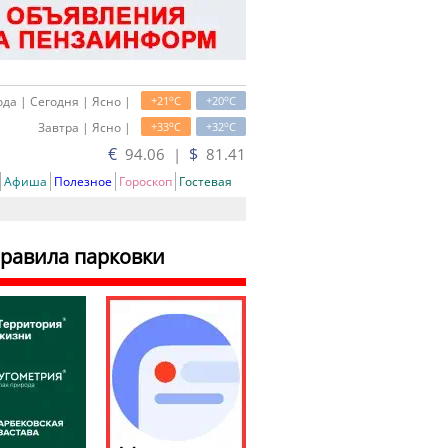
o
o
да | Сегодня | Ясно |
+21
C
+20
C
o
o
Завтра | Ясно |
+33
C
+32
C
€
$
94.06 |
81.41
Афиша
Полезное
Гороскоп
Гостевая
правила парковки
ать