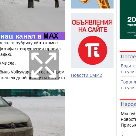
ислал в рубрику «Автохамы»
 фотофакт нарушения правил
щадью.
После
о числа.
Водите
на ули
биль Volkswagen с госномером
Новости СМИ2
в пешеходной зоне у памятника
Торопл
на ули
Народ
Мы пуб
новост
Присы