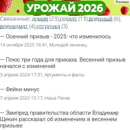
Тег статей
Тег статей
«Призыв»
«Призыв»
Всего найдено 26 статей
Связанные:
армия
(23)
солдат
(13)
военный
(6)
военкомат
(4)
отсрочка
(3)
Осенний призыв - 2025: что изменилось
14 октября 2025 16:41
Молодой ленинец
Плюс три года для приказа. Весенний призыв
начался с изменений
3 апреля 2024 17:31
Аргументы и факты
Фейки минус
7 апреля 2022 15:17
Наша Пенза
Зампред правительства области Владимир
Щекин рассказал об изменениях в весеннем
призыве