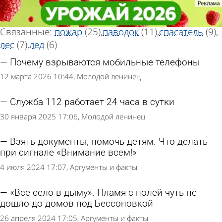
Тег статей
Тег статей
«МЧС»
«МЧС»
Всего найдено 83 статьи
Связанные:
пожар
(25)
паводок
(11)
спасатель
(9)
лес
(7)
лед
(6)
Почему взрываются мобильные телефоны
12 марта 2026 10:44
Молодой ленинец
Служба 112 работает 24 часа в сутки
30 января 2025 17:06
Молодой ленинец
Взять документы, помочь детям. Что делать
при сигнале «Внимание всем!»
4 июля 2024 17:07
Аргументы и факты
«Все село в дыму». Пламя с полей чуть не
дошло до домов под Бессоновкой
26 апреля 2024 17:05
Аргументы и факты