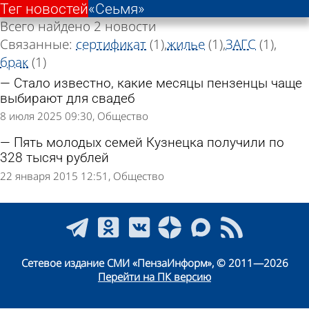
Тег новостей
«Сеьмя»
Всего найдено 2 новости
Связанные:
сертификат
(1)
жилье
(1)
ЗАГС
(1)
брак
(1)
Стало известно, какие месяцы пензенцы чаще
выбирают для свадеб
8 июля 2025 09:30
Общество
Пять молодых семей Кузнецка получили по
328 тысяч рублей
22 января 2015 12:51
Общество
Сетевое издание СМИ «ПензаИнформ», © 2011—2026
Перейти на ПК версию