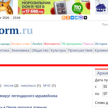
вг 2026
|
23:04
Пого
 народа
Вопрос-ответ
Ликбез
Фотолента
ТВ-программа
Пресса
История
итика
Экономика
Общество
Культура
Происшествия
Кримин
Архи
Дата п
)
песня
(2)
никольск
(1)
МЧС
(1)
с
по
вокруг легендарного муравейника
Слово д
» в Пензе оказался ложным