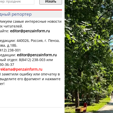
дный репортер
ликуем самые интересные новости
х читателей.
айте:
editor
@penzainform.ru
едакции: 440026, Россия, г. Пенза,
ова, д.18Б.
8412) 238-001
редакции:
editor
@penzainform.ru
ый отдел: 8(8412) 238-003 или
 30-36-37
reklama@penzainform.ru
 заметили ошибку или опечатку в
 выделите его фрагмент и нажмите
er!