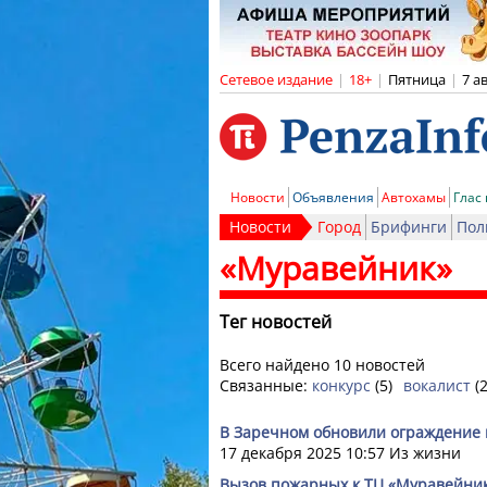
Сетевое издание
|
18+
|
Пятница
|
7 а
Новости
Объявления
Автохамы
Глас
Новости
Город
Брифинги
Пол
«Муравейник»
Тег новостей
Всего найдено 10 новостей
Связанные:
конкурс
(5)
вокалист
(2
В Заречном обновили ограждение 
17 декабря 2025 10:57
Из жизни
Вызов пожарных к ТЦ «Муравейник