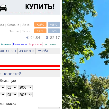
o
o
да | Сегодня | Ясно |
+26
C
+25
C
o
o
Завтра | Ясно |
+33
C
+32
C
€
$
94.84 |
82.17
Афиша
Полезное
Гороскоп
Гостевая
ал
Спорт
Из жизни
Учеба
в новостей
убликации
ля поиска