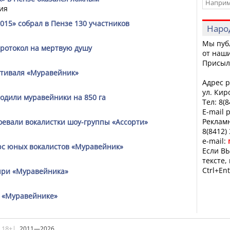
ия
15» собрал в Пензе 130 участников
Наро
Мы пуб
протокол на мертвую душу
от наши
Присыл
стиваля «Муравейник»
Адрес р
ул. Кир
одили муравейники на 850 га
Тел: 8(
E-mail 
Рекламн
оевали вокалистки шоу-группы «Ассорти»
8(8412)
e-mail:
урс юных вокалистов «Муравейник»
Если ВЫ
тексте,
Ctrl+Ent
-при «Муравейника»
в «Муравейнике»
|18+|
2011—2026