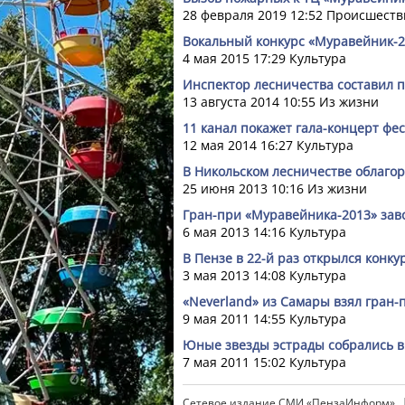
28 февраля 2019 12:52
Происшеств
Вокальный конкурс «Муравейник-20
4 мая 2015 17:29
Культура
Инспектор лесничества составил 
13 августа 2014 10:55
Из жизни
11 канал покажет гала-концерт фе
12 мая 2014 16:27
Культура
В Никольском лесничестве облагор
25 июня 2013 10:16
Из жизни
Гран-при «Муравейника-2013» зав
6 мая 2013 14:16
Культура
В Пензе в 22-й раз открылся конк
3 мая 2013 14:08
Культура
«Neverland» из Самары взял гран
9 мая 2011 14:55
Культура
Юные звезды эстрады собрались 
7 мая 2011 15:02
Культура
Сетевое издание СМИ «ПензаИнформ»