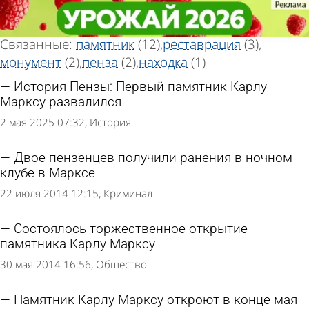
Тег новостей
Тег новостей
«Маркс»
«Маркс»
Всего найдено 15 новостей
Связанные:
памятник
(12)
реставрация
(3)
монумент
(2)
пенза
(2)
находка
(1)
История Пензы: Первый памятник Карлу
Марксу развалился
2 мая 2025 07:32
История
Двое пензенцев получили ранения в ночном
клубе в Марксе
22 июля 2014 12:15
Криминал
Состоялось торжественное открытие
памятника Карлу Марксу
30 мая 2014 16:56
Общество
Памятник Карлу Марксу откроют в конце мая