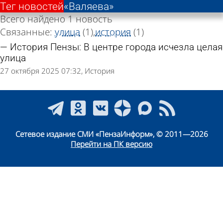
Тег новостей
«Валяева»
Всего найдено 1 новость
Связанные:
улица
(1)
история
(1)
История Пензы: В центре города исчезла целая
улица
27 октября 2025 07:32
История
Сетевое издание СМИ «ПензаИнформ», © 2011—2026
Перейти на ПК версию