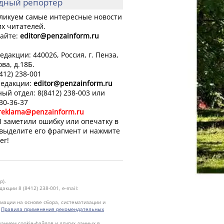
дный репортер
ликуем самые интересные новости
х читателей.
айте:
editor
@penzainform.ru
едакции: 440026, Россия, г. Пенза,
ова, д.18Б.
8412) 238-001
редакции:
editor
@penzainform.ru
ый отдел: 8(8412) 238-003 или
 30-36-37
reklama@penzainform.ru
 заметили ошибку или опечатку в
 выделите его фрагмент и нажмите
er!
р).
кции 8 (8412) 238-001, e-mail:
ации на основе сбора, систематизации и
.
Правила применения рекомендательных
ванием cookie-файлов и других данных в