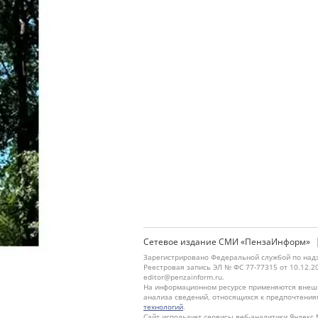
Сетевое издание СМИ «ПензаИнформ»
Зарегистрировано Федеральной службой по надз
Реестровая запись ЭЛ № ФС 77-77315 от 10.12.2
editor@penzainform.ru.
На информационном ресурсе применяются внешн
анализа сведений, относящихся к предпочтения
технологий
.
Сайт использует сервисы веб-аналитики Яндекс 