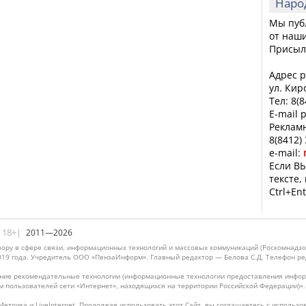
Наро
Мы пуб
от наши
Присыл
Адрес р
ул. Кир
Тел: 8(
E-mail 
Рекламн
8(8412)
e-mail:
Если ВЫ
тексте,
Ctrl+Ent
|18+|
2011—2026
ору в сфере связи, информационных технологий и массовых коммуникаций (Роскомнадзо
019 года. Учредитель ООО «ПензаИнформ». Главный редактор — Белова С.Д. Телефон реда
ие рекомендательные технологии (информационные технологии предоставления информ
м пользователей сети «Интернет», находящихся на территории Российской Федерации)»
Метрика и LiveInternet. Продолжая использовать этот Сайт, вы соглашаетесь с использо