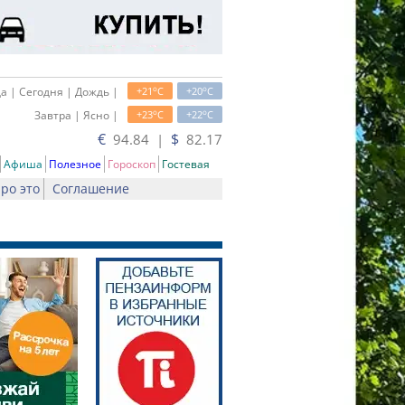
o
o
а | Сегодня | Дождь |
+21
C
+20
C
o
o
Завтра | Ясно |
+23
C
+22
C
€
$
94.84 |
82.17
Афиша
Полезное
Гороскоп
Гостевая
ро это
Соглашение