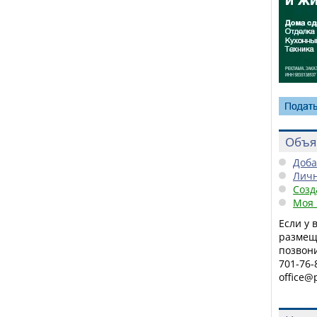
Объя
Доба
Личн
Созд
Моя 
Если у 
размещ
позвони
701-76-
office@