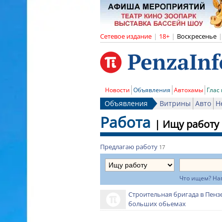
Сетевое издание
|
18+
|
Воскресенье
|
Новости
Объявления
Автохамы
Глас
Объявления
Витрины
Авто
Н
Работа
|
Ищу работу
Предлагаю работу
17
Что ищем? На
Строительная бригада в Пенз
больших обьемах