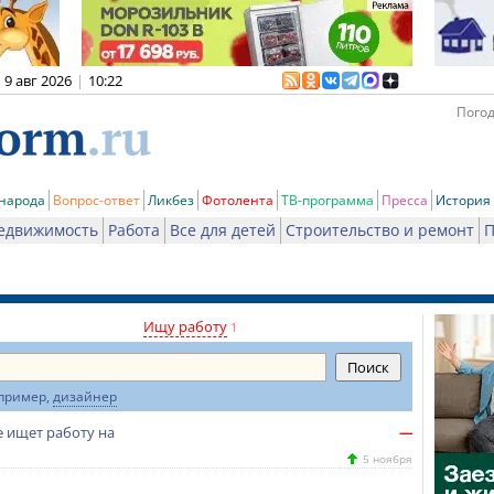
9 авг 2026
|
10:22
Погод
 народа
Вопрос-ответ
Ликбез
Фотолента
ТВ-программа
Пресса
История
едвижимость
Работа
Все для детей
Строительство и ремонт
П
Ищу работу
1
пример,
дизайнер
е ищет работу на
—
5 ноября