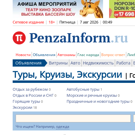
Сетевое издание
|
18+
|
Пятница
|
7 авг 2026
|
00:49
Новости
Объявления
Автохамы
Глас народа
Вопрос-ответ
Лик
Объявления
Витрины
Авто
Недвижимость
Работа
Туры, Круизы, Экскурсии
|
Г
Отдых за рубежом
Автобусные туры
0
1
Отдых в России и СНГ
Морские и речные круизы
0
0
Горящие туры
Праздничные и новогодние туры
0
0
Экскурсии
18
Что ищем? Например,
одежда