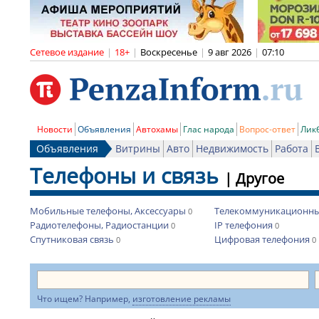
Сетевое издание
|
18+
|
Воскресенье
|
9 авг 2026
|
07:10
Новости
Объявления
Автохамы
Глас народа
Вопрос-ответ
Лик
Объявления
Витрины
Авто
Недвижимость
Работа
Телефоны и связь
|
Другое
Мобильные телефоны, Аксессуары
Телекоммуникационны
0
Радиотелефоны, Радиостанции
IP телефония
0
0
Спутниковая связь
Цифровая телефония
0
0
Что ищем? Например,
изготовление рекламы